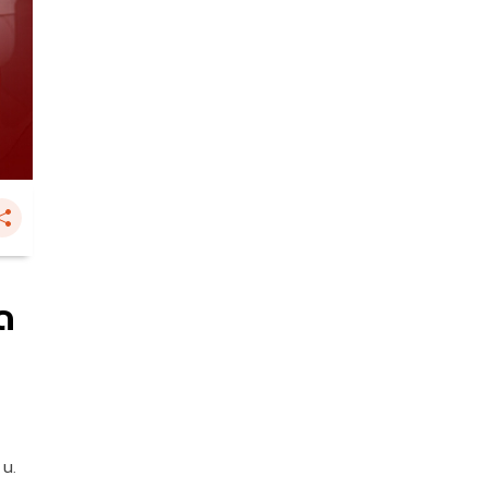
ลด
 น.