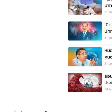
บาท
31 ต.
เปิ
นัก
ต่อ
31 ต.
หมอ
คนต
ตา
31 ต.
ย้อ
ประ
คุม
01 พ.