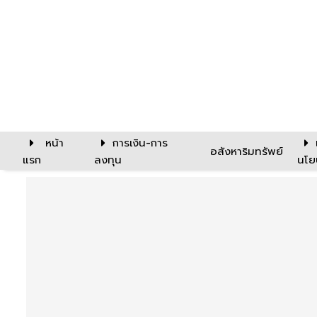
หน้า
การเงิน-การ
อสังหาริมทรัพย์
แรก
ลงทุน
นโย