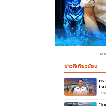
รศ.น
ข่าวที่เกี่ยวข้อง
ตรว
ไหน
พ.ย
31 ต.
"โม