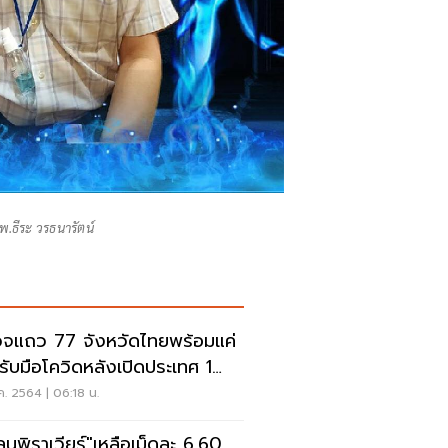
พ.ธีระ วรธนารัตน์
จแถว 77 จังหวัดไทยพร้อมแค่
รับมือโควิดหลังเปิดประเทศ 1
.
ค. 2564 | 06:18 น.
ลนูพิราเวียร์"เหลือเม็ดละ 6.60