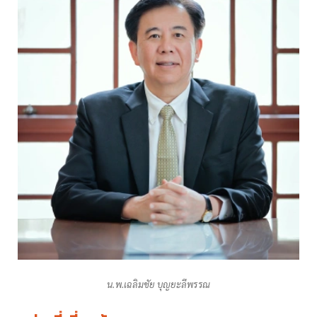
น.พ.เฉลิมชัย บุญยะลีพรรณ