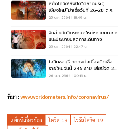
สกัดโควิด!สั่งปิด“ตลาดประตู
เชียงใหม่”ฆ่าเชื้อวันที่ 26-28 ต.ค.
25 ต.ค. 2564 | 18:49 น.
จีนอ่วมโควิดระลอกใหม่หลายมณฑล
แนะประชาชนลดการเดินทาง
25 ต.ค. 2564 | 22:47 น.
โควิดชลบุรี ลดลงต่อเนื่องติดเชื้อ
รายใหม่วันนี้ 245 ราย เสียชีวิต 2
ราย
26 ต.ค. 2564 | 00:15 น.
ที่มา :
www.worldometers.info/coronavirus/
แท็กที่เกี่ยวข้อง
โควิด-19
ไวรัสโควิด-19