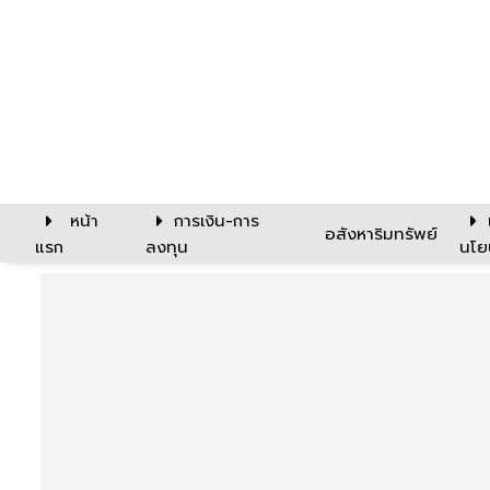
หน้า
การเงิน-การ
อสังหาริมทรัพย์
แรก
ลงทุน
นโย