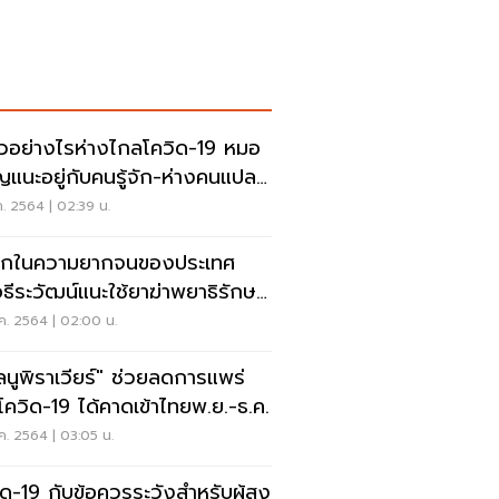
่ยวอย่างไรห่างไกลโควิด-19 หมอ
ญแนะอยู่กับคนรู้จัก-ห่างคนแปลก
า
ค. 2564 | 02:39 น.
ึกในความยากจนของประเทศ
ธีระวัฒน์แนะใช้ยาฆ่าพยาธิรักษา
ิด-19
ค. 2564 | 02:00 น.
ลนูพิราเวียร์" ช่วยลดการแพร่
้อโควิด-19 ได้คาดเข้าไทยพ.ย.-ธ.ค.
ค. 2564 | 03:05 น.
ิด-19 กับข้อควรระวังสำหรับผู้สูง