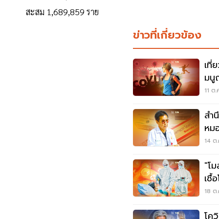
สะสม 1,689,859 ราย
ข่าวที่เกี่ยวข้อง
เที
มนู
หน้
11 ต.
สำน
หมอ
โคว
14 ต.
"โม
เชื
18 ต.
โคว