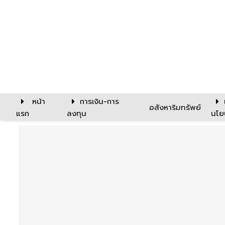
หน้า
การเงิน-การ
อสังหาริมทรัพย์
แรก
ลงทุน
นโย