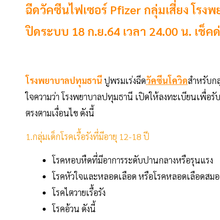
ฉีดวัคซีนไฟเซอร์ Pfizer กลุ่มเสี่ยง โ
ปิดระบบ 18 ก.ย.64 เวลา 24.00 น. เช็คด่
โรงพยาบาลปทุมธานี
ปูพรมเร่งฉีด
วัคซีนโควิด
สำหรับกล่
ใจความว่า โรงพยาบาลปทุมธานี เปิดให้ลงทะเบียนเพื่อรับกา
ตรงตามเงื่อนไข ดังนี้
1.กลุ่มเด็กโรคเรื้อรังที่มีอายุ 12-18 ปี
โรคหอบหืดที่มีอาการระดับปานกลางหรือรุนแรง
โรคหัวใจและหลอดเลือด หรือโรคหลอดเลือดสมอ
โรคไตวายเรื้อรัง
โรคอ้วน ดังนี้