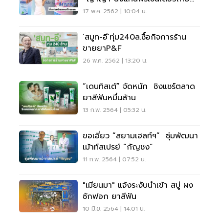
ยอด
17 พ.ค. 2562 | 10:04 น.
‘สมูท-อี’ทุ่ม240ล.ซื้อกิจการร้าน
ขายยาP&F
26 พ.ค. 2562 | 13:20 น.
“เดนทิสเต้” จัดหนัก ชิงแชร์ตลาด
ยาสีฟันหมื่นล้าน
13 ก.พ. 2564 | 05:32 น.
ขอเอี่ยว “สยามเฮลท์ฯ” ซุ่มพัฒนา
เม้าท์สเปรย์ “กัญชง”
11 ก.พ. 2564 | 07:52 น.
"เมียนมา" แจ้งระงับนำเข้า สบู่ ผง
ซักฟอก ยาสีฟัน
10 มิ.ย. 2564 | 14:01 น.