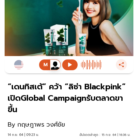
“เดนทิสเต้” คว้า “ลิซ่า Blackpink”
เปิดGlobal Campaignรับตลาดขา
ขึ้น
By
กฤษฎาพร วงศ์ชัย
14 ก.ย. 64 | 09:23 น.
อัปเดตล่าสุด :
15 ก.ย. 64 | 16:36 น.