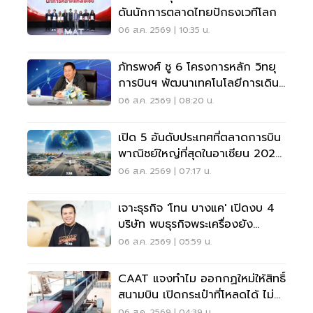
ดันนักการตลาดไทยปักธงเวทีโลก
06 ส.ค. 2569 | 10:35 น.
ภัทรพงศ์ ชู 6 โครงการหลัก วิทยุ
การบินฯ พัฒนาเทคโนโลยีการเดิน
อากาศ การบินยุคใหม่
06 ส.ค. 2569 | 08:20 น.
เปิด 5 อันดับประเทศที่ตลาดการบิน
พาณิชย์ใหญ่ที่สุดในอาเซียน 2026
เวียดนามแซงไทยแล้ว
06 ส.ค. 2569 | 07:17 น.
เจาะธุรกิจ 'โทน บางแค' เปิดงบ 4
บริษัท พบธุรกิจพระเครื่องยัง
ขาดทุน
06 ส.ค. 2569 | 05:59 น.
CAAT แจงทำไม ออกกฏใหม่ให้สิทธิ์
สนามบิน เปิดกระเป๋าที่โหลดได้ ไม่
ต้องเรียกเจ้าของ
06 ส.ค. 2569 | 04:39 น.