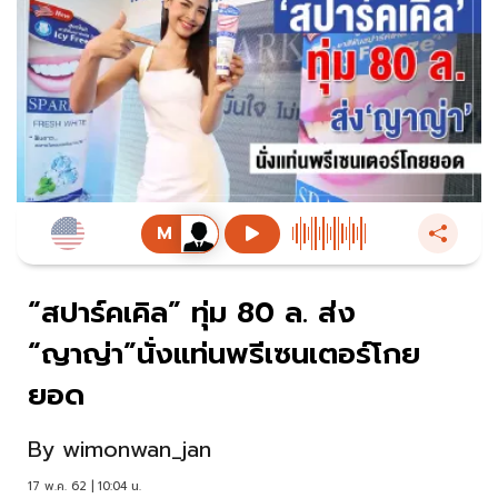
“สปาร์คเคิล” ทุ่ม 80 ล. ส่ง
“ญาญ่า”นั่งแท่นพรีเซนเตอร์โกย
ยอด
By
wimonwan_jan
17 พ.ค. 62 | 10:04 น.