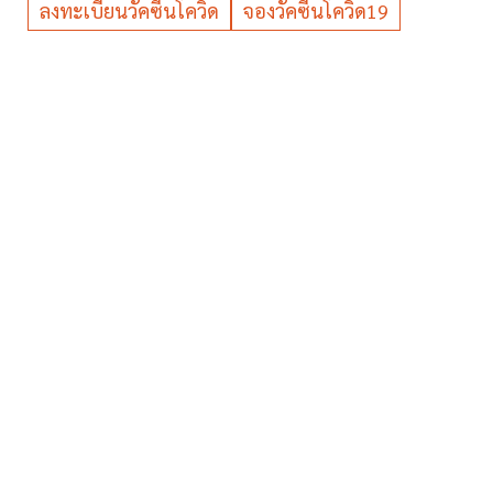
ลงทะเบียนวัคซีนโควิด
จองวัคซีนโควิด19