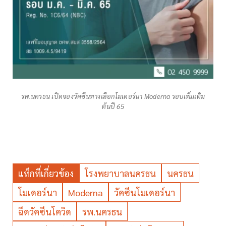
รพ.นครธน เปิดจองวัคซีนทางเลือกโมเดอร์นา Moderna รอบเพิ่มเติม
ต้นปี 65
แท็กที่เกี่ยวข้อง
โรงพยาบาลนครธน
นครธน
โมเดอร์นา
Moderna
วัคซีนโมเดอร์นา
ฉีดวัคซีนโควิด
รพ.นครธน