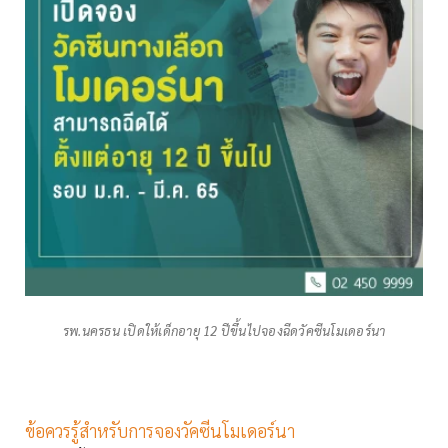
รพ.นครธน เปิดให้เด็กอายุ 12 ปีขึ้นไปจองฉีดวัคซีนโมเดอร์นา
ข้อควรรู้สำหรับการจองวัคซีนโมเดอร์นา