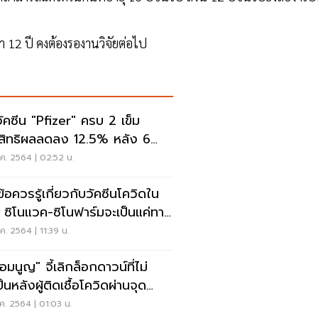
 12 ปี คงต้องรองานวิจัยต่อไป
Pfizer" ครบ 2 เข็ม
สิทธิผลลดลง 12.5% หลัง 6
อน
ค. 2564 | 02:52 น.
ข้อควรรู้เกี่ยวกับวัคซีนโควิดใน
 ซิโนแวค-ซิโนฟาร์มจะเป็นแค่ทาง
น
ค. 2564 | 11:39 น.
มนูญ" จี้เลิกล็อกดาวน์ที่ไม่
็นหลังผู้ติดเชื้อโควิดผ่านจุด
สุด
ค. 2564 | 01:03 น.