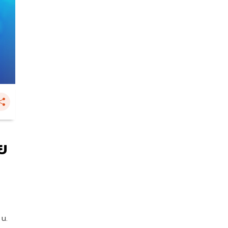
ทย
 น.