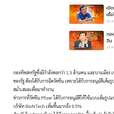
เปิ
เชื
ร้าน
25 ส.
ถอด
จีน
พันธ
25 ส.
กองทัพสหรัฐซึ่งมีกำลังพลกว่า 1.3 ล้านคน และบางเมือง เช
ของรัฐ ต้องได้รับการฉีดวัคซีน เพราะได้รับการอนุมัติเต็
สม่ำเสมอเพื่อมาทำงาน
ข่าวการที่วัคซีน Pfizer ได้รับการอนุมัติให้ใช้แบบเต็มรู
บริษัท BioNTech เพิ่มขึ้นมากถึง 9.5%