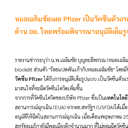
หมอเฉลิมชัยเผย Pfizer เป็นวัคซีนตัวแรก
ด้าน อย. ไทยพร้อมพิจารณาอนุมัติเต็มร
รายงานข่าวระบุว่า น.พ.เฉลิมชัย บุญยะลีพรรณ (หมอเฉล
blockdit ส่วนตัว "ร้อยแปดพันเก้ากับหมอเฉลิมชัย" โดยม
วัคซีน Pfizer
ได้รับการอนุมัติเต็มรูปแบบ เป็นวัคซีนตัว
มาสนใจที่จะฉีดวัคซีนโควิดเพิ่มขึ้น
จากการที่วัคซีนโควิดของบริษัท Pfizer ซึ่งเป็น
เทคโนโลย
สถานการณ์ฉุกเฉิน (EUA) จากอย.สหรัฐฯ (USFDA)ได้เมื่อ
อนุมัติให้ฉีดในสถานการณ์ฉุกเฉิน เมื่อเดือนพฤษภาคม 256
สหรัฐอเมริกายังมีพลเมืองอีกจำนวนมาก ที่ไม่ยอมฉีดวัคซี