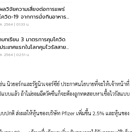
ดผลวิจัยความเสี่ยงต่อการแพร่
้อโควิด-19 จากการนั่งกินอาหารที่
ค. 2564 | 01:33 น.
บทเรียน 3 มาตรการคุมโควิด
 ประเทศแรกในโลกคุมไวรัสสาย
ุ์เดลตาอยู่
ค. 2564 | 02:51 น.
่น นิวยอร์กและรัฐนิวเจอร์ซีย์ ประกาศนโยบายที่จะให้เจ้าหน้าที่
มรูปแบบแล้ว ถ้าไม่ยอมฉีดวัคซีนก็จะต้องถูกทดสอบหาเชื้อไวรัสแบบ
ปแบบปกติ ส่งผลให้หุ้นของบริษัท Pfizer เพิ่มขึ้น 2.5% และหุ้นของ