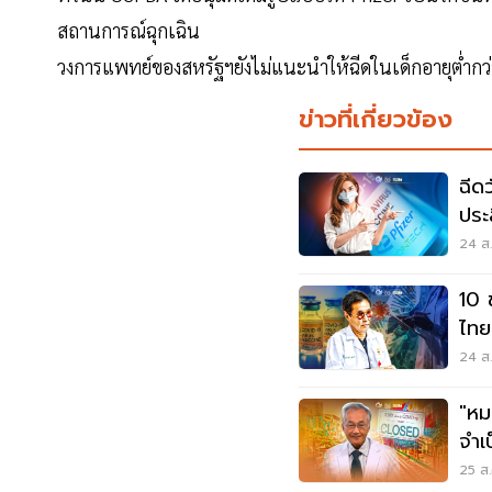
สถานการณ์ฉุกเฉิน
วงการแพทย์ของสหรัฐฯยังไม่แนะนำให้ฉีดในเด็กอายุต่ำกว่า
ข่าวที่เกี่ยวข้อง
ฉีดวัคซีน "
ประ
เดื
24 ส.
10 
ไทย
ผ่า
24 ส.
"หมอ
จำเป
สูง
25 ส.