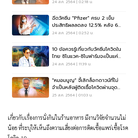
คนในสิ้นปี
24 ส.ค. 2564 | 02:18 น.
ฉีดวัคซีน "Pfizer" ครบ 2 เข็ม
ประสิทธิผลลดลง 12.5% หลัง 6
เดือน
24 ส.ค. 2564 | 02:52 น.
10 ข้อควรรู้เกี่ยวกับวัคซีนโควิดใน
ไทย ซิโนแวค-ซิโนฟาร์มจะเป็นแค่
ทางผ่าน
24 ส.ค. 2564 | 11:39 น.
"หมอมนูญ" จี้เลิกล็อกดาวน์ที่ไม่
จำเป็นหลังผู้ติดเชื้อโควิดผ่านจุด
สูงสุด
25 ส.ค. 2564 | 01:03 น.
เกี่ยวกับเรื่องการนั่งกินในร้านอาหาร มีงานวิจัยจำนวนไม่
น้อย ที่ระบุให้เห็นถึงความเสี่ยงต่อการติดเชื้อแพร่เชื้อโรค
โควิด-19