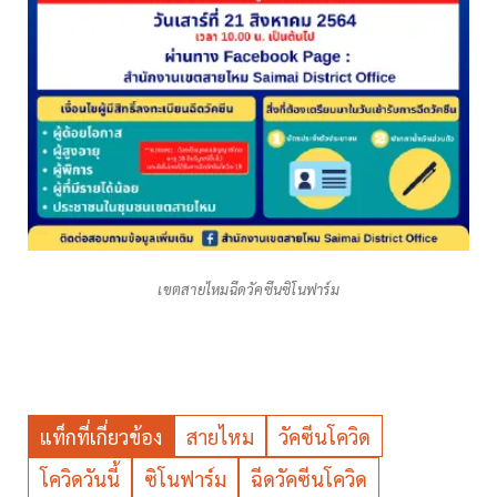
เขตสายไหมฉีดวัคซีนซิโนฟาร์ม
แท็กที่เกี่ยวข้อง
สายไหม
วัคซีนโควิด
โควิดวันนี้
ซิโนฟาร์ม
ฉีดวัคซีนโควิด