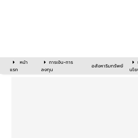
หน้า
การเงิน-การ
อสังหาริมทรัพย์
แรก
ลงทุน
นโย