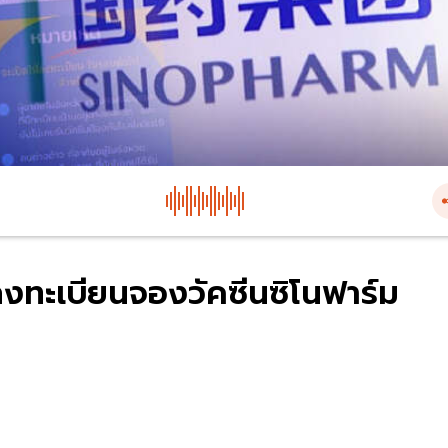
ลงทะเบียนจองวัคซีนซิโนฟาร์ม