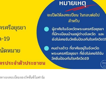
องทางลงทะเบียนจองวัคซีนซิโนฟาร์ม