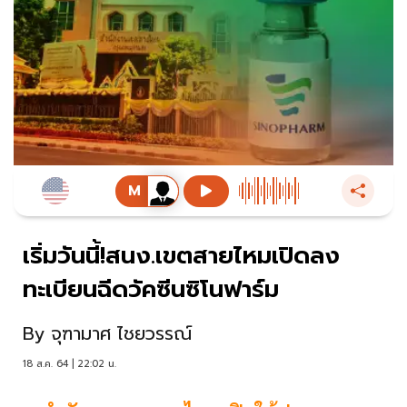
เริ่มวันนี้!สนง.เขตสายไหมเปิดลง
ทะเบียนฉีดวัคซีนซิโนฟาร์ม
By
จุฑามาศ ไชยวรรณ์
18 ส.ค. 64 | 22:02 น.