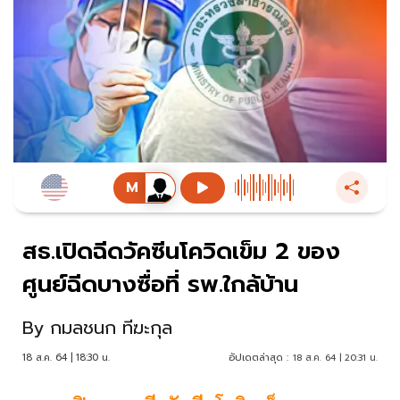
สธ.เปิดฉีดวัคซีนโควิดเข็ม 2 ของ
ศูนย์ฉีดบางซื่อที่ รพ.ใกล้บ้าน
By
กมลชนก ทีฆะกุล
18 ส.ค. 64 | 18:30 น.
อัปเดตล่าสุด :
18 ส.ค. 64 | 20:31 น.