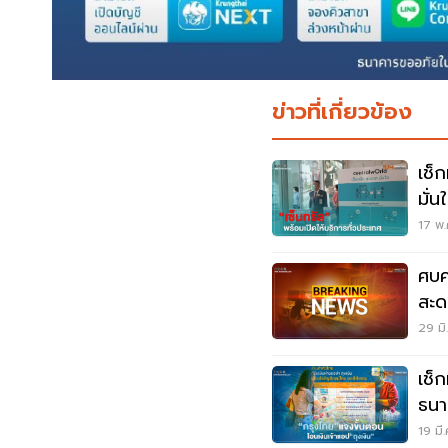
ข่าวที่เกี่ยวข้อง
เช็
มั่
17 พ.
ศบค
สะด
สินค
29 มิ
เช็ก
ธนา
ตอน
19 มี