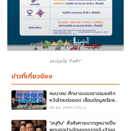
แอปถุงเงิน "ร้านค้า"
ข่าวที่เกี่ยวข้อง
คมนาคม ศึกษาระบบจราจรมอสโก
หวังไทยต่อยอด เชื่อมข้อมูลเรียล
ไทม์ แก้รถติด
08 ส.ค. 2569 | 11:12 น.
"อนุทิน" สั่งสังคายนากฎหมายปืน
พกนอกบ้านโทษอุกฉกรรจ์-เจ้าของ