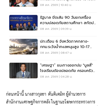
โดนหนัก
08 ส.ค. 2569 | 10:40 น.
รัฐบาล ขีดเส้น 90 วันยกเครื่อง
ความปลอดภัยสถานศึกษา สกัดปม
บูลลี่
08 ส.ค. 2569 | 09:39 น.
ปภ.เตือน 6 จังหวัดภาคกลาง-
กทม.ระวังน้ำทะเลหนุนสูง 10-17
ส.ค.69
08 ส.ค. 2569 | 08:47 น.
“เศรษฐา” แนะทางออกปม "บูลลี่"
โรงเรียนต้องปลอดภัย ครอบครัว
ต้องรับฟัง
08 ส.ค. 2569 | 04:28 น.
ก่อนหน้านี้ นางสาวกุลยา ตันติเตมิท ผู้อำนวยการ
สำนักงานเศรษฐกิจการคลัง ในฐานะโฆษกกระทรวงการ