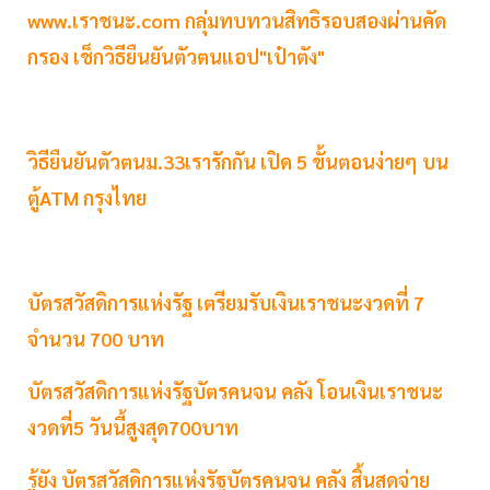
www.เราชนะ.com กลุ่มทบทวนสิทธิรอบสองผ่านคัด
กรอง เช็กวิธียืนยันตัวตนแอป"เป๋าตัง"
วิธียืนยันตัวตนม.33เรารักกัน เปิด 5 ขั้นตอนง่ายๆ บน
ตู้ATM กรุงไทย
บัตรสวัสดิการแห่งรัฐ เตรียมรับเงินเราชนะงวดที่ 7
จำนวน 700 บาท
บัตรสวัสดิการแห่งรัฐบัตรคนจน คลัง โอนเงินเราชนะ
งวดที่5 วันนี้สูงสุด700บาท
รู้ยัง บัตรสวัสดิการแห่งรัฐบัตรคนจน คลัง สิ้นสุดจ่าย