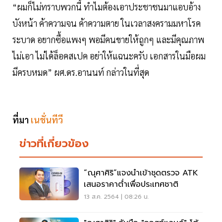
“ผมก็ไม่ทราบพวกนี้ ทำไมต้องเอาประชาชนมาแอบอ้าง
บังหน้า ค้าความจน ค้าความตาย ในเวลาสงครามมหาโรค
ระบาด อยากซื้อแพงๆ พอมีคนขายให้ถูกๆ และมีคุณภาพ
ไม่เอา ไม่ได้ล็อคสเปค อย่าให้แฉนะครับ เอกสารในมือผม
มีครบหมด” ผศ.ดร.อานนท์ กล่าวในที่สุด
ที่มา
เนชั่นทีวี
ข่าวที่เกี่ยวข้อง
“ณุศาศิริ”แจงนำเข้าชุดตรวจ ATK
เสนอราคาต่ำเพื่อประเทศชาติ
13 ส.ค. 2564 | 08:26 น.