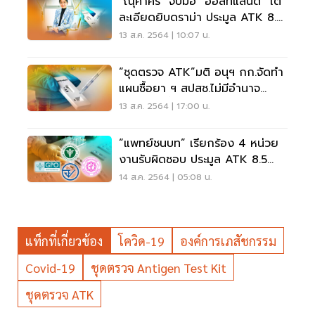
"ณุศาศิริ" จับมือ "ออสท์แลนด์" โต้
ละเอียดยิบดราม่า ประมูล ATK 8.5
ล้าน
13 ส.ค. 2564 | 10:07 น.
“ชุดตรวจ ATK”มติ อนุฯ กก.จัดทำ
แผนซื้อยา ฯ สปสช.ไม่มีอำนาจ
ยกเลิกจัดซื้อ
13 ส.ค. 2564 | 17:00 น.
“แพทย์ชนบท” เรียกร้อง 4 หน่วย
งานรับผิดชอบ ประมูล ATK 8.5
ล้านชิ้น
14 ส.ค. 2564 | 05:08 น.
แท็กที่เกี่ยวข้อง
โควิด-19
องค์การเภสัชกรรม
Covid-19
ชุดตรวจ Antigen Test Kit
ชุดตรวจ ATK