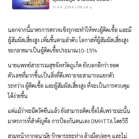
ราคา4,300 บาท
11 ส.ค. 2564 | 08:24 น.
นอกจากนี้มาตรการตรวจเชิงรุกจะทำให้พบผู้ติดเชื้อ และมี
ผู้สัมผัสเสี่ยงสูง เพิ่มขึ้นตามลำดับ โอกาสที่ผู้สัมผัสเสี่ยงสูง
จะกลายมาเป็นผู้ติดเชื้อประมาณ10-15%
นายแพทย์สาธารณสุขจังหวัดภูเก็ต ยังบอกอีกว่า ยอด
ตัวเลขที่มากขึ้นเป็นสิ่งที่ดีเพราะจะสามารถแยกตัว
ระหว่าง ผู้ติดเชื้อ และผู้สัมผัสเสี่ยงสูง ที่จะเป็นการควบคุม
ได้ง่ายขึ้น
แต่แม้ว่าจะฉีดวัคซีนแล้ว ยังสามารถติดเชื้อได้เพราะฉะนั้น
มาตรการที่สำคัญคือ การป้องกันตนเอง DMHTTA โดยวิธี
สวมหน้ากากอนามัย รักษาระยะห่าง ล้างมือบ่อยๆ และไม่