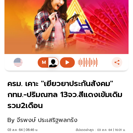
ครม. เคาะ "เยียวยาประกันสังคม"
กทม.-ปริมณฑล 13จว.สีแดงเข้มเดิม
รวม2เดือน
By
จีรพงษ์ ประเสริฐพลกรัง
03 ส.ค. 64 | 08:46 น.
อัปเดตล่าสุด :
03 ส.ค. 64 | 16:01 น.