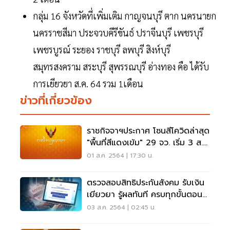
กลุ่ม 16 จังหวัดที่เพิ่มเติม กาญจนบุรี ตาก นครนายก
นครราชสีมา ประจวบคีรีขันธ์ ปราจีนบุรี เพชรบุรี
เพชรบูรณ์ ระยอง ราชบุรี ลพบุรี สิงห์บุรี
สมุทรสงคราม สระบุรี สุพรรณบุรี อ่างทอง คือ ได้รับ
การเยียวยา ส.ค. 64 รวม 1เดือน
ข่าวที่เกี่ยวข้อง
ราชกิจจาฯประกาศ โซนสีโควิดล่าสุด
"พื้นที่สีแดงเข้ม" 29 จว. เริ่ม 3 ส.ค.
นี้
01 ส.ค. 2564 | 17:30 น.
ตรวจสอบสิทธิประกันสังคม​ รับเงิน
เยียวยา​ รู้ผลทันที ครบทุกขั้นตอนที่
นี่
03 ส.ค. 2564 | 02:45 น.