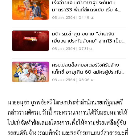
เร่งจ่ายเงินเยียวยาผู้ประกันตน
มาตรา33 พื้นที่สีแดงเข้ม เริ่ม 4
ส.ค. 64
03 ส.ค. 2564 | 04:49 น.
มติครม.ล่าสุด ขยาย "จ่ายเงิน
เยียวยาประกันสังคม" จาก13 เป็น
29 จว.สีแดงเข้ม
03 ส.ค. 2564 | 07:31 น.
ครม.ปลดล็อกมอเตอร์ไซค์รับจ้าง
แท็กซี่ อายุเกิน 60 สมัครผู้ประกัน
ตนมาตรา40
03 ส.ค. 2564 | 08:06 น.
นายอนุชา บูรพชัยศรี โฆษกประจำสำนักนายกรัฐมนตรี
กล่าวว่า มติครม. วันนี้ กระทรวงแรงงานได้รับมอบหมายให้
ไปเร่งจัดทำข้อเสนอโครงการเพื่อให้ความช่วยเหลือผู้ขับ
รถยนต์รับจ้าง (รถแท็กซี่) และรถจักรยานยนต์สาธารณะที่