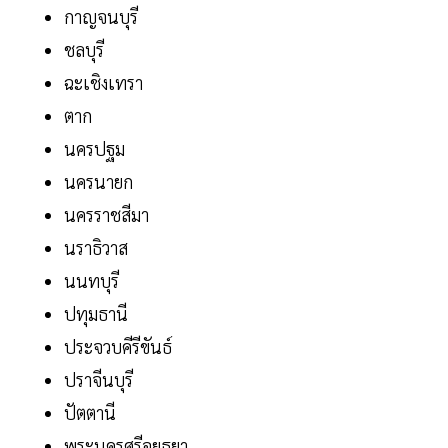
กาญจนบุรี
ชลบุรี
ฉะเชิงเทรา
ตาก
นครปฐม
นครนายก
นครราชสีมา
นราธิวาส
นนทบุรี
ปทุมธานี
ประจวบคีรีขันธ์
ปราจีนบุรี
ปัตตานี
พระนครศรีอยุธยา