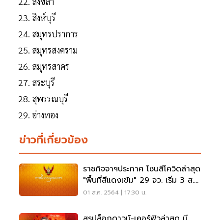
สงขลา
สิงห์บุรี
สมุทรปราการ
สมุทรสงคราม
สมุทรสาคร
สระบุรี
สุพรรณบุรี
อ่างทอง
ข่าวที่เกี่ยวข้อง
ราชกิจจาฯประกาศ โซนสีโควิดล่าสุด
"พื้นที่สีแดงเข้ม" 29 จว. เริ่ม 3 ส.ค.
นี้
01 ส.ค. 2564 | 17:30 น.
สรุปล็อกดาวน์-เคอร์ฟิวล่าสุด มี