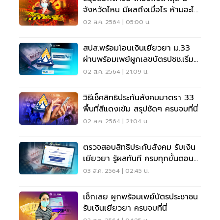
จังหวัดไหน มีผลถึงเมื่อไร ห้ามอะไร
บ้าง
02 ส.ค. 2564 | 05:00 น.
สปส.พร้อมโอนเงินเยียวยา ม.33
ผ่านพร้อมเพย์ผูกเลขบัตรปชช.เริ่ม
รอบแรก 4 ส.ค.
02 ส.ค. 2564 | 21:09 น.
วิธีเช็คสิทธิประกันสังคมมาตรา 33
พื้นที่สีแดงเข้ม สรุปชัดๆ ครบจบที่นี่
02 ส.ค. 2564 | 21:04 น.
ตรวจสอบสิทธิประกันสังคม​ รับเงิน
เยียวยา​ รู้ผลทันที ครบทุกขั้นตอนที่
นี่
03 ส.ค. 2564 | 02:45 น.
เช็กเลย ผูกพร้อมเพย์บัตรประชาชน
รับเงินเยียวยา ครบจบที่นี่