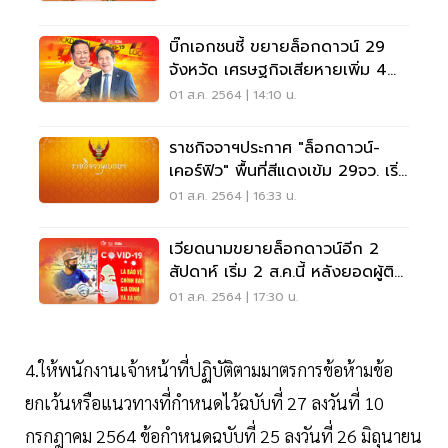
บิ๊กเอกชนชี้ ขยายล็อกดาวน์ 29
จังหวัด เศรษฐกิจเสียหายเพิ่ม 4
แสนล้าน
01 ส.ค. 2564 | 14:10 น.
ราชกิจจาฯประกาศ "ล็อกดาวน์-
เคอร์ฟิว" พื้นที่สีแดงเข้ม 29จว. เริ่ม
3 ส.ค.นี้
01 ส.ค. 2564 | 16:33 น.
เวียดนามขยายล็อกดาวน์อีก 2
สัปดาห์ เริ่ม 2 ส.ค.นี้ หลังยอดผู้ติด
เชื้อพุ่งแรง
01 ส.ค. 2564 | 17:30 น.
4.ให้พนักงานเจ้าหน้าที่ปฏิบัติตามมาตรการข้อห้ามข้อ
ยกเว้นหรือแนวทางที่กำหนดไว้ฉบับที่ 27 ลงวันที่ 10
กรกฎาคม 2564 ข้อกำหนดฉบับที่ 25 ลงวันที่ 26 มิถุนายน