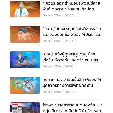
"โควิดระลอกสี่"หมอนิธิพัฒน์ชี้สาย
พันธุ์เดลตามาเร็วเคลมเร็วปอด
อักเสบไว
06 ก.ค. 2564 | 02:06 น.
“วิษณุ” แจงเหตุวัคซีนไฟเซอร์เข้าค
รม. ของบจัดซื้อเพื่อฉีดให้ประชาชน
ฟรี
06 ก.ค. 2564 | 04:06 น.
"ชลบุรี"แจ้งผู้สูงอายุ-7กลุ่มโรค
เรื้อรัง ฉีดวัคซีนแอสตร้าเซนเนก้า 8
ก.ค.
06 ก.ค. 2564 | 06:50 น.
ศบค.เคาะฉีดวัคซีนเข็ม3 ไฟเซอร์ ให้
บุคลากรทางการแพทย์กระตุ้น
ภูมิคุ้มกัน
06 ก.ค. 2564 | 08:05 น.
โรงพยาบาลศิริราช เปิดผู้สูงวัย - 7
กลุ่มเสี่ยง จองฉีดวัคซีนโควิด รอบ