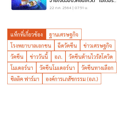
จ่ายเงินจองวัคซีนโควิด “โมเดอร์
นา” แล้ว
22 ก.ค. 2564 | 07:51 น.
แท็กที่เกี่ยวข้อง
ฐานเศรษฐกิจ
โรงพยาบาลเอกชน
ฉีดวัคซีน
ข่าวเศรษฐกิจ
วัคซีน
ข่าววันนี้
อภ.
วัคซีนต้านไวรัสโควิด
โมเดอร์นา
วัคซีนโมเดอร์นา
วัคซีนทางเลือก
ซิลลิค ฟาร์มา
องค์การเภสัชกรรม (อภ.)