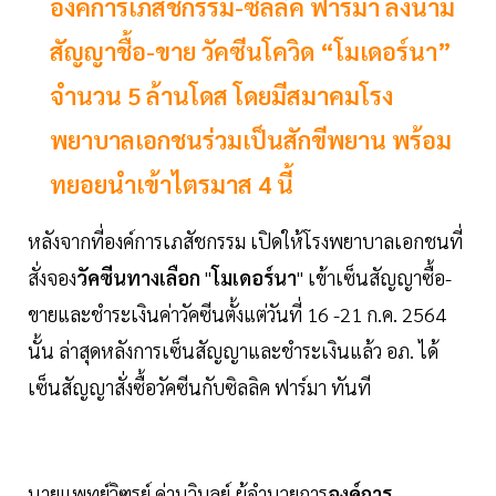
องค์การเภสัชกรรม-ซิลลิค ฟาร์มา ลงนาม
สัญญาชื้อ-ขาย วัคซีนโควิด “โมเดอร์นา”
จำนวน 5 ล้านโดส โดยมีสมาคมโรง
พยาบาลเอกชนร่วมเป็นสักขีพยาน พร้อม
ทยอยนำเข้าไตรมาส 4 นี้
หลังจากที่องค์การเภสัชกรรม เปิดให้โรงพยาบาลเอกชนที่
สั่งจอง
วัคซีนทางเลือก
"
โมเดอร์นา
" เข้าเซ็นสัญญาซื้อ-
ขายและชำระเงินค่าวัคซีนตั้งแต่วันที่ 16 -21 ก.ค. 2564
นั้น ล่าสุดหลังการเซ็นสัญญาและชำระเงินแล้ว อภ. ได้
เซ็นสัญญาสั่งซื้อวัคซีนกับซิลลิค ฟาร์มา ทันที
นายแพทย์วิฑูรย์ ด่านวิบูลย์ ผู้อำนวยการ
องค์การ