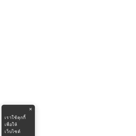
×
เราใช้คุกกี้
เพื่อให้
เว็บไซต์