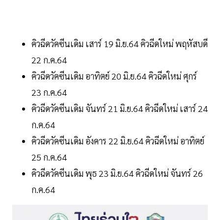
คิวฉีดวัคซีนเดิม เสาร์ 19 มิ.ย.64 คิวฉีดใหม่ พฤหัสบดี
22 ก.ค.64
คิวฉีดวัคซีนเดิม อาทิตย์ 20 มิ.ย.64 คิวฉีดใหม่ ศุกร์
23 ก.ค.64
คิวฉีดวัคซีนเดิม จันทร์ 21 มิ.ย.64 คิวฉีดใหม่ เสาร์ 24
ก.ค.64
คิวฉีดวัคซีนเดิม อังคาร 22 มิ.ย.64 คิวฉีดใหม่ อาทิตย์
25 ก.ค.64
คิวฉีดวัคซีนเดิม พุธ 23 มิ.ย.64 คิวฉีดใหม่ จันทร์ 26
ก.ค.64