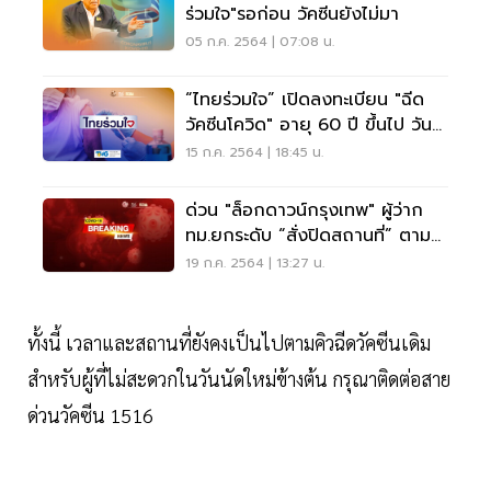
ร่วมใจ"รอก่อน วัคซีนยังไม่มา
05 ก.ค. 2564 | 07:08 น.
“ไทยร่วมใจ” เปิดลงทะเบียน "ฉีด
วัคซีนโควิด" อายุ 60 ปี ขึ้นไป วันนี้
วันแรก
15 ก.ค. 2564 | 18:45 น.
ด่วน "ล็อกดาวน์กรุงเทพ" ผู้ว่าก
ทม.ยกระดับ “สั่งปิดสถานที่” ตาม
ประกาศศบค.
19 ก.ค. 2564 | 13:27 น.
ทั้งนี้ เวลาและสถานที่ยังคงเป็นไปตามคิวฉีดวัคซีนเดิม
สำหรับผู้ที่ไม่สะดวกในวันนัดใหม่ข้างต้น กรุณาติดต่อสาย
ด่วนวัคซีน 1516