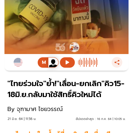
"ไทยร่วมใจ"ย้ำ!"เลื่อน-ยกเลิก"คิว15-
18มิ.ย.กลับมาใช้สิทธิ์คิวใหม่ได้
By
จุฑามาศ ไชยวรรณ์
21 มิ.ย. 64 | 11:58 น.
อัปเดตล่าสุด :
16 ก.ค. 64 | 10:05 น.