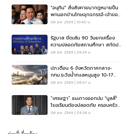
"อนุทิน" สั่งสังคายนากฎหมายปืน
พกนอกบ้านโทษอุกฉกรรจ์-เจ้าของ
โดนหนัก
08 ส.ค. 2569 | 10:40 น.
รัฐบาล ขีดเส้น 90 วันยกเครื่อง
ความปลอดภัยสถานศึกษา สกัดปม
บูลลี่
08 ส.ค. 2569 | 09:39 น.
ปภ.เตือน 6 จังหวัดภาคกลาง-
กทม.ระวังน้ำทะเลหนุนสูง 10-17
ส.ค.69
08 ส.ค. 2569 | 08:47 น.
“เศรษฐา” แนะทางออกปม "บูลลี่"
โรงเรียนต้องปลอดภัย ครอบครัว
ต้องรับฟัง
08 ส.ค. 2569 | 04:28 น.