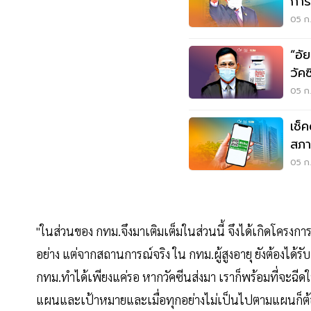
การ
05 ก.
“อั
วัค
05 ก.
เช็
สภา
วัค
05 ก.
"ในส่วนของ กทม.จึงมาเติมเต็มในส่วนนี้ จึงได้เกิดโครง
อย่าง แต่จากสถานการณ์จริง ใน กทม.ผู้สูงอายุ ยังต้องได้รั
กทม.ทำได้เพียงแค่รอ หากวัคซีนส่งมา เราก็พร้อมที่จะฉีด
แผนและเป้าหมายและเมื่อทุกอย่างไม่เป็นไปตามแผนก็ต้อง