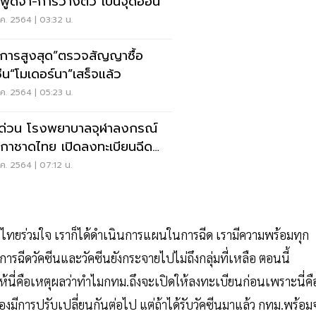
พูดจา-การวางตัว เป็นจุดอ่อน
ค. 2564 | 03:32 น.
ยการสูงสุด”ตรวจสัญญาซื้อ
ซีน“โมเดอร์นา”เสร็จแล้ว
ค. 2564 | 05:23 น.
คด่วน โรงพยาบาลจุฬาลงกรณ์
กาชาดไทย เปิดลงทะเบียนฉีด
ซีนโควิด
ค. 2564 | 07:12 น.
การไทยร่วมใจ เราก็ได้ดำเนินการแผนในการฉีด เรามีความพร้อมทุก
บการฉีดวัคซีนและวัคซีนยังกระจายไปไม่ถึงกลุ่มที่เหลือ ตอนนี้
ให้นี่คือเหตุผลว่าทำไมกทม.ถึงจะเปิดให้ลงทะเบียนก่อนเพราะนี่คื
มีการปรับเปลี่ยนกันต่อไป แต่ถ้าได้รับวัคซีนมาแล้ว กทม.พร้อม