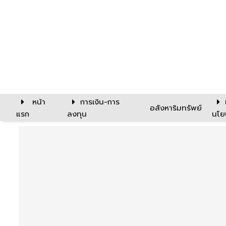
หน้า
การเงิน-การ
อสังหาริมทรัพย์
แรก
ลงทุน
นโย