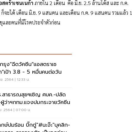
อสตร้าเซนเนก้า
ภายใน 2 เดือน คือ มิ.ย. 2.5 ล้านโด้ส และ ก.ค.
็จะได้ เดือน มิ.ย. 9 แสนคน และเดือน ก.ค. 9 แสนคน รวมแล้ว 1
งอายุและคนที่มีโรคประจำตัวก่อน
กรุง”ฉีดวัคซีน“แอสตราเซ
้า”เป้า 3.8 - 5 หมื่นคนต่อวัน
.ย. 2564 | 12:33 น.
.สาธารณสุขฯเชิญ ศบค.-ปลัด
-ผู้ว่าฯกทม.แจงปมกระจายวัคซีน
.ย. 2564 | 07:00 น.
กษ์ปมร้อน บิ๊กตู่"#นะจ๊ะ"บุคลิก-