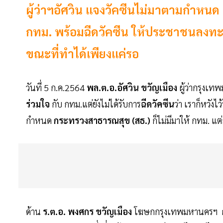
ผู้ว่าฯอัศวิน แจงวัคซีนไม่มาตามกำหนด 
กทม. พร้อมฉีดวัคซีน ให้ประชาชนลงทะเบ
ขณะที่ทำได้เพียงแค่รอ
วันที่ 5 ก.ค.2564
พล.ต.อ.อัศวิน ขวัญเมือง
ผู้ว่ากรุงเ
ร่วมใจ
กับ กทม.แต่ยังไม่ได้รับการ
ฉีดวัคซีน
ว่า เราก็หวังไ
กำหนด
กระทรวงสาธารณสุข (สธ.)
ก็ไม่มีมาให้ กทม. แต
ด้าน
ร.ต.อ. พงศกร ขวัญเมือง
โฆษกกรุงเทพมหานครฯ กล่