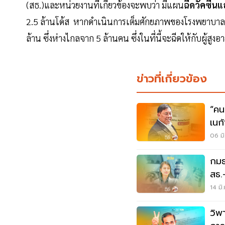
(สธ.)และหน่วยงานที่เกี่ยวข้องจะพบว่า มีแผน
ฉีดวัคซีนแ
2.5 ล้านโด้ส หากดำเนินการเต็มศักยภาพของโรงพยาบาล ก
ล้าน ซึ่งห่างไกลจาก 5 ล้านคน ซึ่งในที่นี้จะฉีดให้กับผู้สู
ข่าวที่เกี่ยวข้อง
“คน
เนก
06 มิ
กมธ
สธ.
14 มิ
วิพา