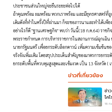
ประชาชนส่วนใหญ่จะยืนระยะต่อไปได้
ถ้าคุณพร้อม ผมพร้อม พวกเราพร้อม และมียุทธศาสตร์ที่ถู
เดิมดังที่ทำในครึ่งปีที่ผ่านมา ก็จะขอภาวนาและทำได้เพี
อย่างไรก็ดี "ฐานเศรษฐกิจ" พบว่า วันนี้(18 ก.ค.64) ร
พระราชกําหนด การบริหารราชการในสถานการณ์ฉุกเฉิน พ.
นายกรัฐมนตรี เพื่อยกระดับล็อกดาวน์ เพิ่มความเข้มข้น
จริงจังเพิ่มเติม โดยสรุปประเด็นสำคัญของมาตรการยกระด
ยกระดับพื้นที่ควบคุมสูงสุดและเข้มงวด เป็น 13 จังหวัด ( 
ข่าวที่เกี่ยวข้อง
ข่า
โคโ
รัก
16 ก.