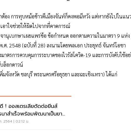
กต้อง การทุบหม้อข้าวตีเมืองจันท์ก็คงพอมีหวัง แต่หากยังไปในแน
ยงเอาใจช่วยให้ผิดไปจากที่คาดการณ์
าชกิจจานุเบกษาเผยแพร่ข้อ ข้อกําหนด ออกตามความในมาตรา 9 แห่ง
ศ. 2548 (ฉบับที่ 28) ลงนามโดยพลเอก ประยุทธ์ จันทร์โอชา
ของมาตรการควบคุมการระบาดของไวรัสโควิด-19 และการบังคับใช้อย่
ับล็อกดาวน์
เพิ่มจังหวัด ชลบุรี พระนครศรีอยุธยา และฉะเชิงเทรา) ได้แก่
วดี ! ออสเตรเลียตัดต่อยีนส์
รนาสำเร็จพร้อมพัฒนาเป็นยา
ษาโควิด-19
ค. 2564 | 02:12 น.