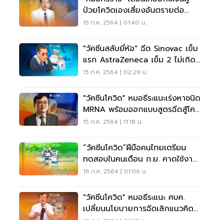
ป่วยโควิดเองเสี่ยงอันตรายต่อ
ร่างกาย
15 ก.ค. 2564 | 01:40 น.
"วัคซีนสลับยี่ห้อ" ฉีด Sinovac เข็ม
แรก AstraZeneca เข็ม 2 ไม่เกิด
ประโยชน์
15 ก.ค. 2564 | 02:29 น.
"วัคซีนโควิด" หมอธีระแนะเร่งหาชนิด
MRNA พร้อมออกแบบสูตรฉีดสู้โค
วิด-19
15 ก.ค. 2564 | 11:18 น.
“วัคซีนโควิด”ฝีมือคนไทยเตรียม
ทดสอบในคนเดือน ก.ย. คาดใช้งาน
ได้จริงปี 65
16 ก.ค. 2564 | 01:06 น.
"วัคซีนโควิด" หมอธีระแนะ ศบค.
เปลี่ยนนโยบายการฉีดเลิกแนวคิด