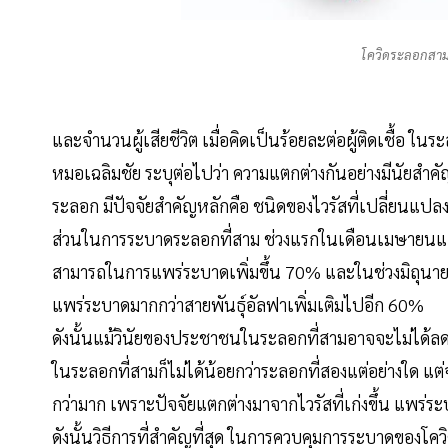
โควิดระลอกสาม
และจำนวนผู้เสียชีวิต เมื่อคิดเป็นร้อยละต่อผู้ติดเชื้อ ในร
หมอเฉลิมชัย ระบุต่อไปว่า ความแตกต่างกันอย่างมีนัยสำคัญ
ระลอก มีปัจจัยสำคัญหลักคือ ชนิดของไวรัสที่เปลี่ยนแปล
ส่วนในการระบาดระลอกที่สาม ช่วงแรกในเดือนเมษายนและ
สามารถในการแพร่ระบาดเพิ่มขึ้น 70% และในช่วงมิถุนายน
แพร่ระบาดมากกว่าสายพันธุ์อัลฟาเพิ่มเติมไปอีก 60%
ดังนั้นแม้วินัยของประชาชนในระลอกที่สามอาจจะไม่ได้
ในระลอกที่สามก็ไม่ได้น้อยกว่าระลอกที่สองแต่อย่างใด แ
กว่ามาก เพราะปัจจัยแตกต่างมาจากไวรัสที่เก่งขึ้น แพร่ระ
ดังนั้นวิธีการที่สำคัญที่สุด ในการควบคุมการระบาดของโค