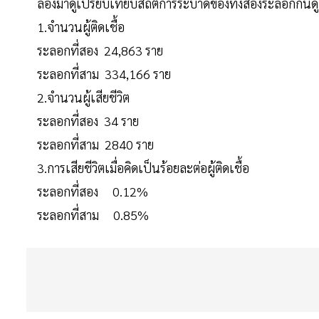
ลองมาดูเปรียบเทียบสถิติการระบาดของทั้งสองระลอกกันด
1.จำนวนผู้ติดเชื้อ
ระลอกที่สอง 24,863 ราย
ระลอกที่สาม 334,166 ราย
2.จำนวนผู้เสียชีวิต
ระลอกที่สอง 34 ราย
ระลอกที่สาม 2840 ราย
3.การเสียชีวิตเมื่อคิดเป็นร้อยละต่อผู้ติดเชื้อ
ระลอกที่สอง 0.12%
ระลอกที่สาม 0.85%