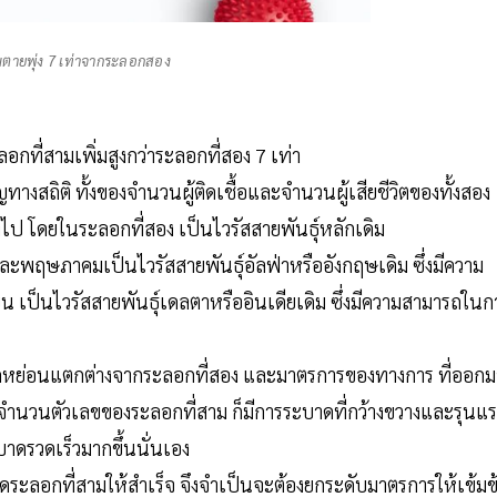
ตายพุ่ง 7 เท่าจากระลอกสอง
ะลอกที่สามเพิ่มสูงกว่าระลอกที่สอง 7 เท่า
ทางสถิติ ทั้งของจำนวนผู้ติดเชื้อและจำนวนผู้เสียชีวิตของทั้งสอง
งไป โดยในระลอกที่สอง เป็นไวรัสสายพันธุ์หลักเดิม
พฤษภาคมเป็นไวรัสสายพันธุ์อัลฟ่าหรืออังกฤษเดิม ซึ่งมีความ
 เป็นไวรัสสายพันธุ์เดลตาหรืออินเดียเดิม ซึ่งมีความสามารถในก
ลดหย่อนแตกต่างจากระลอกที่สอง และมาตรการของทางการ ที่ออกม
ต่จำนวนตัวเลขของระลอกที่สาม ก็มีการระบาดที่กว้างขวางและรุนแร
บาดรวดเร็วมากขึ้นนั่นเอง
วิดระลอกที่สามให้สำเร็จ จึงจำเป็นจะต้องยกระดับมาตรการให้เข้มข