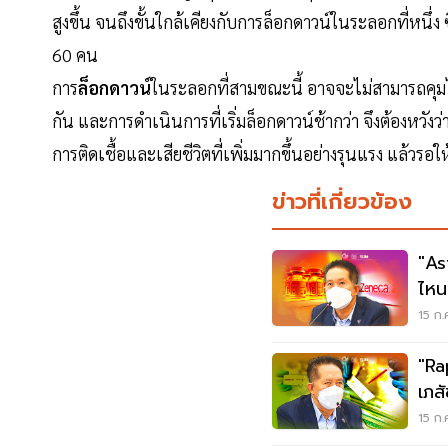
สูงขึ้น จนถึงขั้นใกล้เคียงกับการล็อกดาวน์ในระลอกที่หนึ่ง ซ
60 คน
การ
ล็อกดาวน์
ในระลอกที่สามขณะนี้ อาจจะไม่สามารถคุมได
กัน และการดำเนินการที่เริ่มล็อกดาวน์ช้ากว่า จึงต้องหวั
การติดเชื้อและเสียชีวิตที่เพิ่มมากขึ้นอย่างรุนแรง แล้วรอให
ข่าวที่เกี่ยวข้อง
"As
ไหน
15 ก.
"Ra
เภส
บา
15 ก.