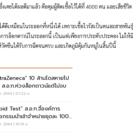
ึ่งเคยได้ผลดีมาแล้ว คือคุมผู้ติดเชื้อไว้ได้ที่ 4000 คน และเสียชีวิต
้ดีเหมือนในระลอกที่หนึ่งได้ เพราะเชื้อไวรัสเป็นคนละสายพันธุ
งว่าการล็อกดาวน์ในระลอกนี้ เป็นแต่เพียงการประคับประคอง ไม่ให้ม
้วัคซีนได้รับการฉีดจนครบ และเกิดภูมิคุ้มกันหมู่ในสิ้นปีนี้
traZeneca" 10 ล้านโดสหายไป
 ส.อ.ท.ห่วงล็อกดาวน์แต่ไม่จบ
ค. 2564 | 07:22 น.
pid Test" ส.อ.ท.จี้องค์การ
ัชกรรมนำเข้าจำหน่ายชุดละ 100
ท
ค. 2564 | 10:19 น.