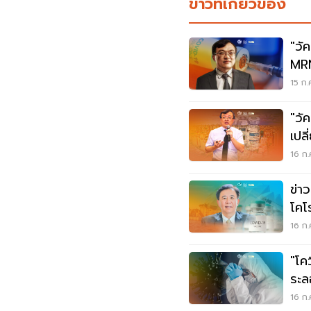
ข่าวที่เกี่ยวข้อง
"วั
MRN
วิด
15 ก.
"วั
เปล
สลั
16 ก.
ข่า
โคโ
รัก
16 ก.
"โค
ระล
ดาวน
16 ก.