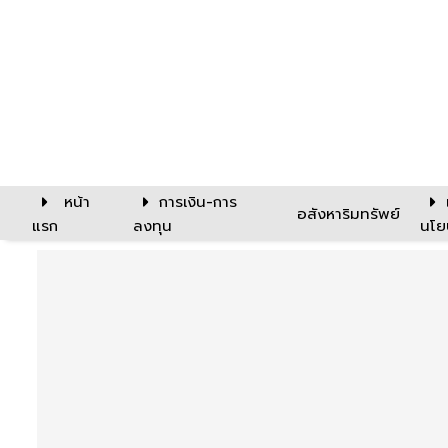
หน้า
การเงิน-การ
อสังหาริมทรัพย์
แรก
ลงทุน
นโย