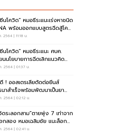
คซีนโควิด" หมอธีระแนะเร่งหาชนิด
A พร้อมออกแบบสูตรฉีดสู้โค
-19
ค. 2564 | 11:18 น.
คซีนโควิด" หมอธีระแนะ ศบค.
ี่ยนนโยบายการฉีดเลิกแนวคิด
บชนิด
ค. 2564 | 01:37 น.
วดี ! ออสเตรเลียตัดต่อยีนส์
รนาสำเร็จพร้อมพัฒนาเป็นยา
ษาโควิด-19
ค. 2564 | 02:12 น.
วิดระลอกสาม"ตายพุ่ง 7 เท่าจาก
อกสอง หมอเฉลิมชัย แนะล็อก
์เข้มข้น
ค. 2564 | 02:41 น.