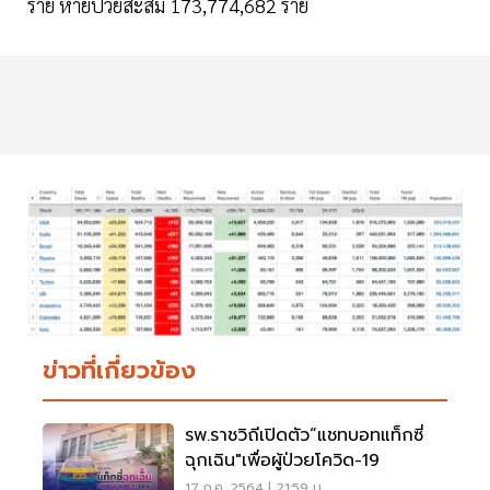
ราย หายป่วยสะสม 173,774,682 ราย
ข่าวที่เกี่ยวข้อง
รพ.ราชวิถีเปิดตัว“แชทบอทแท็กซี่
ฉุกเฉิน"เพื่อผู้ป่วยโควิด-19
17 ก.ค. 2564 | 21:59 น.