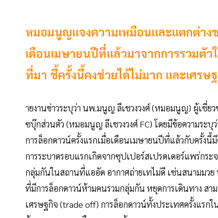
หมอมนูญแจงความเหมือนและแตกต่างของกา
เดือนเมษายนปีที่แล้วมาจากการรวมตัวในสถ
ที่มา ชี้ครั้งนี้คงช่วยได้ไม่มาก และเ
ายงานข่าวระบุว่า นพ.มนูญ ลีเชวงวงศ์ (หมอมนูญ) ผู้เช
ซบุ๊กส่วนตัว (หมอมนูญ ลีเชวงวงศ์ FC) โดยมีข้อความระบุว่
การล็อกดาวน์ครั้งแรกเมื่อเดือนเมษายนปีที่แล้วกับครั้ง
การระบาดรอบแรกเกิดจากซุปเปอร์สเปรดเดอร์แพร่กระจาย
กลุ่มกันในสถานที่แออัด อากาศถ่ายเทไม่ดี เช่นสนามมวย บ
ที่มีการล็อกดาวน์ห้ามคนรวมกลุ่มกัน หยุดการเดินทาง ส
เศรษฐกิจ (trade off) การล็อกดาวน์ทั้งประเทศครั้งแร