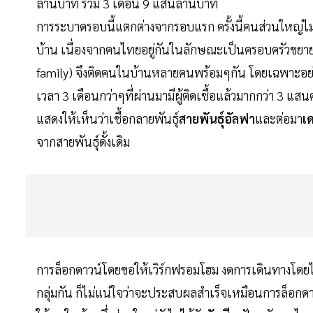
ล้านบาท รวม 3 เดือน 9 แสนล้านบาท
การระบาดรอบนี้แตกต่างจากรอบแรก ครั้งนี้คนส่วนใหญ่ไม่
บ้าน เนื่องจากคนไทยอยู่กันในลักษณะเป็นครอบครัวขยาย ที่
family) จึงติดคนในบ้านหลายคนพร้อมๆกัน โดยเฉพาะอย่างยิ่
เวลา 3 เดือนกว่าๆที่ผ่านมามีผู้ติดเชื้อแล้วมากกว่า 3 แสนคน 
แสดงให้เห็นว่าเชื้อกลายพันธุ์
สายพันธุ์อัลฟา
และต่อมา
เ
จากสายพันธุ์ดั้งเดิม
การล็อกดาวน์โดยขอให้เวิร์กฟรอมโฮม งดการเดินทางโดย
กลุ่มกัน ก็ไม่แน่ใจว่าจะประสบผลสำเร็จเหมือนการล็อกดาวน