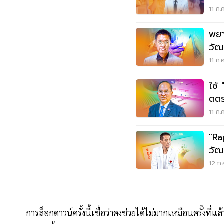
ระว
11 ก.
พยา
วัฒน
ไม่ใ
11 ก.
ใช้
ตตร
ปฎิบ
11 ก.
"Ra
วัฒ
ไม่มี
12 ก.
การล็อกดาวน์ครั้งนี้เชื่อว่าคงช่วยได้ไม่มากเหมือนครั้งท