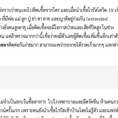
ทราบว่าตนเองไปติดเชื้อจากใคร และเมื่อนำเชื้อไวรัสโควิด-19 เข
มีพ่อ แม่ ลูก ปู่ ย่า ตา ยาย และญาติอยู่ร่วมกัน (extended
งคนสูงอายุ เมื่อติดเชื้อจะมีโอกาสป่วยและเสียชีวิตสูง ในช่วง
แต่ถ้าตรวจมากกว่านี้เชื่อว่าคงมีตัวเลขผู้ติดเชื้อเพิ่มขึ้นอีกเท่าตั
ดลตา
ติดต่อกันง่ายมาก สามารถแพร่กระจายได้รวดเร็วมากๆ แตกต่
ไม่จำเป็นยกเว้นซื้ออาหาร ไปโรงพยาบาลและฉีดวัคซีน ห้ามคนร
์ครั้งแรก เพราะคนยังนำเชื้อไวรัสเข้าบ้านโดยไม่รู้ตัว และแพร่ต