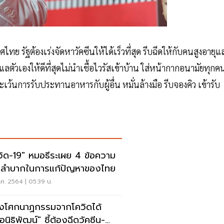
รัฐต้องเร่งจัดหาวัคซีนให้ได้เร็วที่สุด รีบฉีดให้กับคนสูงอายุแ
ูแลตัวเองให้ดีที่สุดไม่นำเชื้อไวรัสเข้าบ้าน ใส่หน้ากากอนามัยทุกค
ว้นการรับประทานอาหารกับผู้อื่น หมั่นล้างมือ รีบจองคิว เข้ารับ
วิด-19" หมอธีระเผย 4 ข้อความ
ลำบากในการแก้ปัญหาของไทย
ค. 2564 | 05:39 น.
่ยงโศกนาฏกรรมจากโควิดได้
อนิธิพัฒน์" ชี้ต้องฉีดวัคซีน-