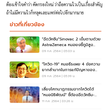
ต้องเข้าใจคำว่า คัดกรองใหม่ ว่าถือความไวเป็นเรื่องสำคัญ
ถ้าไม่มีความไวก็หลุดเละแพร่ต่อไปอีกมากมาย
ข่าวที่เกี่ยวข้อง
"ฉีดวัคซีน"Sinovac 2 เข็มตามด้วย
AstraZeneca หมอยงชี้ภูมิสูง
มากกว่า 30 เท่า
09 ก.ค. 2564 | 05:03 น.
"โควิด-19" หมอธีระเผย 4 ข้อความ
ยากลำบากในการแก้ปัญหาของ
ไทย
09 ก.ค. 2564 | 05:39 น.
เลี่ยงโศกนาฏกรรมจากโควิดได้
"หมอนิธิพัฒน์" ชี้ต้องฉีดวัคซีน-
ระวังตัวเอง
11 ก.ค. 2564 | 03:26 น.