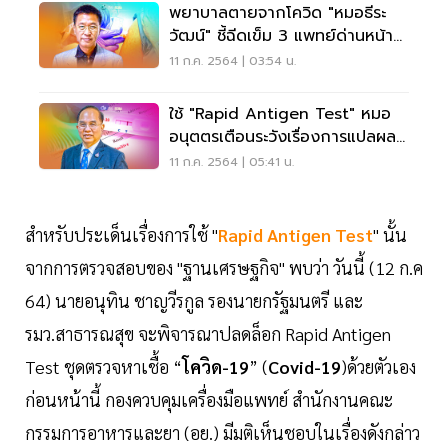
พยาบาลตายจากโควิด "หมอธีระ
วัฒน์" ชี้ฉีดเข็ม 3 แพทย์ด่านหน้า
ไม่ใช่วีไอพี
11 ก.ค. 2564 | 03:54 น.
ใช้ "Rapid Antigen Test" หมอ
อนุตตรเตือนระวังเรื่องการแปลผล-
การปฎิบัติตัว
11 ก.ค. 2564 | 05:41 น.
สำหรับประเด็นเรื่องการใช้ "
Rapid Antigen Test
" นั้น
จากการตรวจสอบของ "ฐานเศรษฐกิจ" พบว่า วันนี้ (12 ก.ค
64) นายอนุทิน ชาญวีรกูล รองนายกรัฐมนตรี และ
รมว.สาธารณสุข จะพิจารณาปลดล็อก Rapid Antigen
Test ชุดตรวจหาเชื้อ “
โควิด-19
” (
Covid-19
)ด้วยตัวเอง
ก่อนหน้านี้ กองควบคุมเครื่องมือแพทย์ สำนักงานคณะ
กรรมการอาหารและยา (อย.) มีมติเห็นชอบในเรื่องดังกล่าว