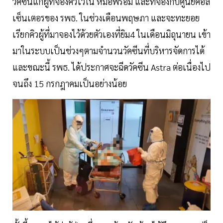
วัคซีนแก่ผู้ที่จองคิวไว้ใน หมอพร้อม และที่จองกับศูนย์คอล
เซ็นเตอรของ รพธ. ในช่วงเดือนพฤษภา และจะทะยอย
เรียกคิวผู้ที่มาจองไว้ด้วยตัวเองที่ยิม4 ในเดือนมิถุนายน เข้า
มาในระบบเป็นช่วงๆตามจำนวนวัคซีนที่บริหารจัดการได้
และขณะนี้ รพธ. ได้ประกาศจะฉีดวัคซีน Astra ต่อเนื่องไป
จนถึง 15 กรกฎาคมเป็นอย่างน้อย