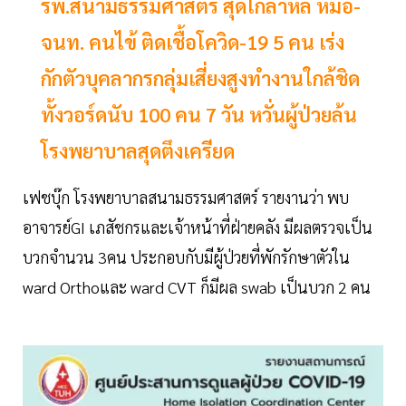
รพ.สนามธรรมศาสตร์ สุดโกลาหล หมอ-
จนท. คนไข้ ติดเชื้อโควิด-19 5 คน เร่ง
กักตัวบุคลากรกลุ่มเสี่ยงสูงทำงานใกล้ชิด
ทั้งวอร์ดนับ 100 คน 7 วัน หวั่นผู้ป่วยล้น
โรงพยาบาลสุดตึงเครียด
เฟชบุ๊ก โรงพยาบาลสนามธรรมศาสตร์ รายงานว่า พบ
อาจารย์GI เภสัชกรและเจ้าหน้าที่ฝ่ายคลัง มีผลตรวจเป็น
บวกจำนวน 3คน ประกอบกับมีผู้ป่วยที่พักรักษาตัวใน
ward Orthoและ ward CVT ก็มีผล swab เป็นบวก 2 คน