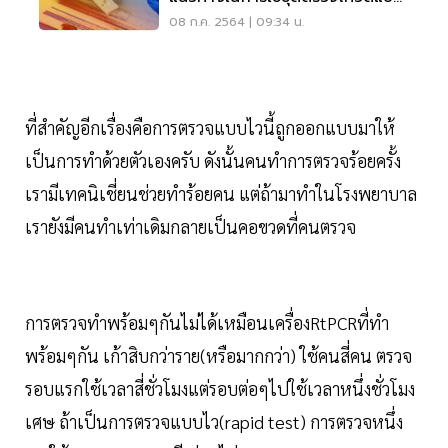
Rapid Test ในรพ.
08 ก.ค. 2564 | 09:34 น.
ที่สำคัญอีกเรื่องคือการตรวจแบบไวนี้ถูกออกแบบมาให้
เป็นการทำด้วยตัวเองครับ ดังนั้นคนทำการตรวจร้อยครั้ง
เรามีเทคนิเชี่ยนช่วยทำร้อยคน แต่ถ้ามาทำในโรงพยาบาล
เรายังมีคนทำเท่าเดิมกลายเป็นคอขวดที่คนตรวจ
การตรวจทำพร้อมๆกันไม่ได้เหมือนเครื่องRtPCRที่ทำ
พร้อมๆกัน เก้าสิบกว่าราย(หรือมากกว่า) ใช้คนสี่คน ตรวจ
รอบแรกใช้เวลาสี่ชั่วโมงแต่รอบต่อๆไปใช้เวลาหนึ่งชั่วโมง
เศษ ถ้าเป็นการตรวจแบบไว(rapid test) การตรวจหนึ่ง