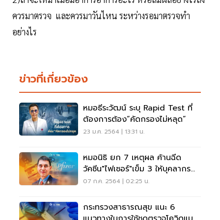
ควรมาตรวจ และควรมาวันไหน ระหว่างรอมาตรวจทำ
อย่างไร
ข่าวที่เกี่ยวข้อง
หมอธีระวัฒน์ ระบุ Rapid Test ที่
ต้องการต้อง“คัดกรองไม่หลุด”
23 ม.ค. 2564 | 13:31 น.
หมอนิธิ ยก 7 เหตุผล ค้านฉีด
วัคซีน"ไฟเซอร์"เข็ม 3 ให้บุคลากร
ทางการแพทย์
07 ก.ค. 2564 | 02:25 น.
กระทรวงสาธารณสุข แนะ 6
แนวทางในการใช้ชุดตรวจโควิดแบบ