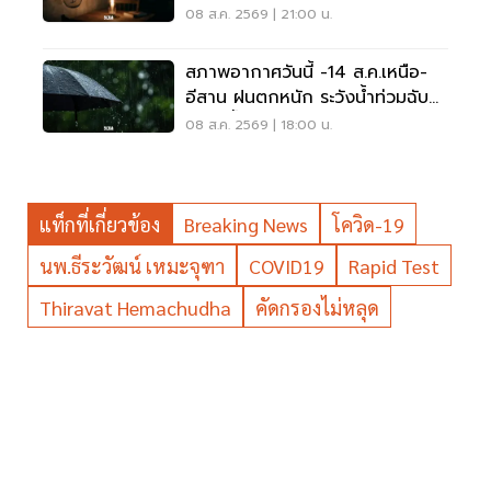
'ไฟฟ้าดับ' หลายจุด
08 ส.ค. 2569 | 21:00 น.
สภาพอากาศวันนี้ -14 ส.ค.เหนือ-
อีสาน ฝนตกหนัก ระวังน้ำท่วมฉับ
พลัน น้ำป่าไหลหลาก
08 ส.ค. 2569 | 18:00 น.
แท็กที่เกี่ยวข้อง
Breaking News
โควิด-19
นพ.ธีระวัฒน์ เหมะจุฑา
COVID19
Rapid Test
Thiravat Hemachudha
คัดกรองไม่หลุด