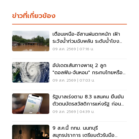
ข่าวที่เกี่ยวข้อง
เตือนเหนือ-อีสานฝนตกหนัก เฝ้า
ระวังน้ำท่วมฉับพลัน ระดับน้ำโขง
เพิ่มสูง
09 ส.ค. 2569 | 07:16 น.
อัปเดตเส้นทางพายุ 2 ลูก
"ดอลฟิน-จันหอม" กระทบไทยหรือ
ไม่ เช็กเลย
09 ส.ค. 2569 | 07:03 น.
รัฐบาลเร่งตาม 8.3 แสนคน ยืนยัน
ตัวตนบัตรสวัสดิการแห่งรัฐ ก่อน
พลาดสิทธิ
09 ส.ค. 2569 | 04:39 น.
9 ส.ค.นี้ กทม. นนทบุรี
สมุทรปราการ เตรียมตัวรับมือ