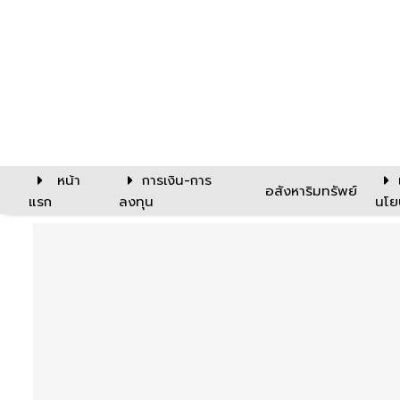
หน้า
การเงิน-การ
อสังหาริมทรัพย์
แรก
ลงทุน
นโย