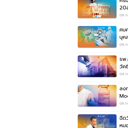
ครม
20ล
ฉีด
06 ก.
ศบค
บุค
ภูมิ
06 ก.
รพ.
วัคซ
06 ก.
ลงท
Mod
นี้
06 ก.
ฉีด
หมอ