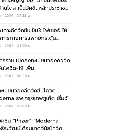
.เคาะสัญญาซื้อ "วัคซีนไฟเซอร์"
้านโดส เป็นวัคซีนหลักประชาชน
ฟรี
ค. 2564 | 07:33 น.
.เคาะฉีดวัคซีนเข็ม3 ไฟเซอร์ ให้
ลากรทางการแพทย์กระตุ้น
คุ้มกัน
ค. 2564 | 08:05 น.
ศิริราช เปิดลงทะเบียนจองคิวฉีด
ีนโควิด-19 เพิ่ม
ค. 2564 | 20:28 น.
ะเบียนจองฉีดวัคซีนโควิด
erna รพ.กรุงเทพภูเก็ต เริ่มวัน
ค. 2564 | 22:06 น.
วัคซีน "Pfizer"-"Moderna"
ธีระวัฒน์เตือนขาดวินัยโควิด