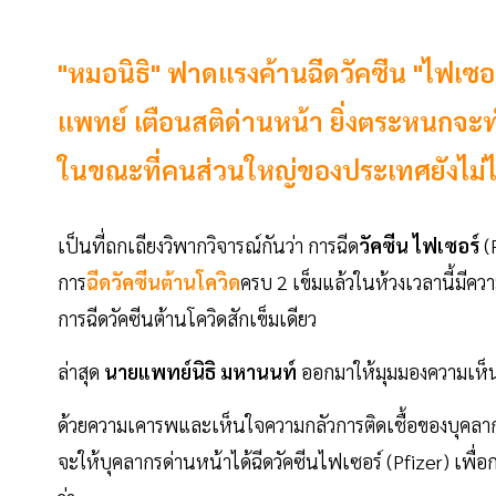
"หมอนิธิ" ฟาดแรงค้านฉีดวัคซีน "ไฟเซอ
แพทย์ เตือนสติด่านหน้า ยิ่งตระหนกจะทำใ
ในขณะที่คนส่วนใหญ่ของประเทศยังไม่ได้
เป็นที่ถกเถียงวิพากวิจารณ์กันว่า การฉีด
วัคซีน ไฟเซอร์
(P
การ
ฉีดวัคซีนต้านโควิด
ครบ 2 เข็มแล้วในห้วงเวลานี้มีค
การฉีดวัคซีนต้านโควิดสักเข็มเดียว
ล่าสุด
นายแพทย์นิธิ มหานนท์
ออกมาให้มุมมองความเห็นส
ด้วยความเคารพและเห็นใจความกลัวการติดเชื้อของบุคลากร
จะให้บุคลากรด่านหน้าได้ฉีดวัคซีนไฟเซอร์ (Pfizer) เพื่อ