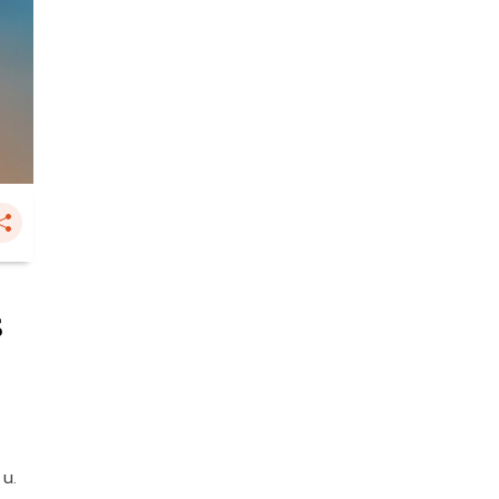
ร
 น.