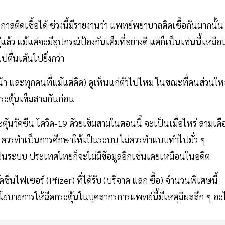
โอกาสติดเชื้อได้ ช่วงนี้มีรายงานว่า แพทย์พยาบาลติดเชื้อกันมากนั้น
แล้ว แม้แต่จะมีอุปกรณ์ป้องกันเต็มที่อย่างดี แต่ก็เป็นเช่นนี้เหมือ
ตื่นเต้นไปยิ่งกว่า
 และทุกคนที่แม้แต่คิด) ดูเห็นแก่ตัวไปไหม ในขณะที่คนส่วนให
กระตุ้นเข็มสามกันก่อน
ตุ้นวัคซีน โควิด-19 ด้วยเข็มสามในตอนนี้ จะเป็นเมื่อไหร่ สามเด
่ ... ควรทำเป็นการศึกษาให้เป็นระบบ ไม่ควรทำแบบทำไปมั่ว ๆ
้เป็นระบบ ประเทศไทยก็จะไม่มีข้อมูลอีกเช่นเคยเหมือนในอดีต
ัคซีนไฟเซอร์ (Pfizer) ที่ได้รับ (บริจาค แลก ซื้อ) จำนวนพิเศษนี้
านโยบายการให้ฉีดกระตุ้นในบุคลากรการแพทย์นี้มีเหตุมีผลลึก ๆ อะ