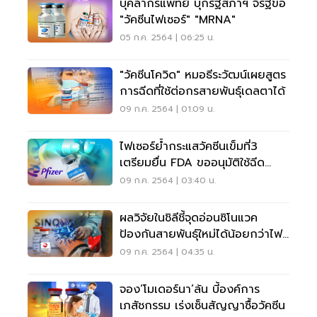
บุคลากรแพทย์ บุกรัฐสภาฯ จี้รัฐขอ
"วัคซีนไฟเซอร์" "mRNA"
05 ก.ค. 2564 | 06:25 น.
"วัคซีนโควิด" หมอธีระวัฒน์เผยสูตร
การฉีดที่ใช้ต่อกรสายพันธุ์เดลตาได้
09 ก.ค. 2564 | 01:09 น.
ไฟเซอร์ย้ำกระแสวัคซีนเข็มที่3
เตรียมยื่น FDA ขออนุมัติใช้ฉีด
กระตุ้นภูมิ
09 ก.ค. 2564 | 03:40 น.
ผลวิจัยในชิลีชี้จุดอ่อนซิโนแวค
ป้องกันสายพันธุ์ใหม่ได้น้อยกว่าไฟ
เซอร์
09 ก.ค. 2564 | 04:35 น.
จอง‘โมเดอร์นา’ล้น บี้องค์การ
เภสัชกรรม เร่งเซ็นสัญญาซื้อวัคซีน