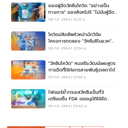
ยอดผู้ฉีดวัคซีนโควิด "อย่างเป็น
ทางการ" ของสิงคโปร์ “ไม่นับผู้ฉีดซิ
โนแวค”
08 ก.ค. 2564 | 13:25 น.
โควิดปลิดชีพหัวหน้านักวิจัย
โครงการทดลอง "วัคซีนซิโนแวค"
ในอินโดฯ
08 ก.ค. 2564 | 23:54 น.
"วัคซีนโควิด" หมอธีระวัฒน์เผยสูตร
การฉีดที่ใช้ต่อกรสายพันธุ์เดลตาได้
09 ก.ค. 2564 | 01:09 น.
ไฟเซอร์ย้ำกระแสวัคซีนเข็มที่3
เตรียมยื่น FDA ขออนุมัติใช้ฉีด
กระตุ้นภูมิ
09 ก.ค. 2564 | 03:40 น.