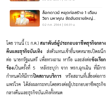
ล็อกดาวน์ หยุดก่อสร้าง 1 เดือน
วิชา มหาคุณ ซัดอันตรายใหญ่
หลวง
02 ก.ค. 2564 | 06:31 น.
โดย วานนี้ (1 ก.ค.)
สมาพันธ์ผู้ประกอบอาชีพธุรกิจกลาง
คืนและธุรกิจบันเทิง
ส่งตัวแทนเข้ายื่นจดหมายเปิดผนึก
ต่อ นายกรัฐมนตรี เพื่อทวงถาม หารือ และส่งต่อ
ข้อเรียก
ร้อง
เป็นครั้งที่ 5 หลังระบุว่า จาก พรก.ฉุกเฉิน ที่มีการ
กำหนดให้มีการ
ปิดสถานบริการ
หรือสถานที่เสี่ยงต่อการ
แพร่โรค ได้ส่งผลกระทบโดยตรงต่อผู้ประกอบอาชีพธุรกิจ
กลางคืนและธุรกิจบันเทิงทั้งหมด