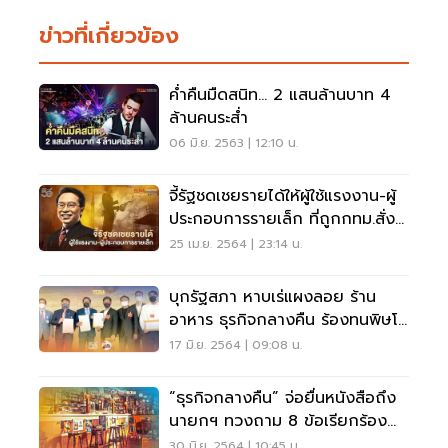
ข่าวที่เกี่ยวข้อง
คํ่าคืนมืดสนิท... 2 แสนล้านบาท 4
ล้านคนระสํ่า
06 มิ.ย. 2563 | 12:10 น.
จี้รัฐชดเชยรายได้ให้ผู้ใช้แรงงาน-ผู้
ประกอบการรายเล็ก ที่ถูกกทม.สั่ง
ปิดกิจการชั่วคราว
25 เม.ย. 2564 | 23:14 น.
บุกรัฐสภา หาบเร่แผงลอย ร้าน
อาหาร ธุรกิจกลางคืน ร้องทนพิษโค
วิดไม่ไหว ช่วยเหลือด่วน!
17 มิ.ย. 2564 | 09:08 น.
“ธุรกิจกลางคืน” จ่อยื่นหนังสือถึง
นายกฯ ทวงถาม 8 ข้อเรียกร้อง
ปลดล็อค-เยียวยา
30 มิ.ย. 2564 | 10:45 น.