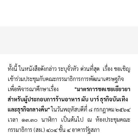
ทั้งนี้ ในหนังสือดังกล่าว ระบุจั่วหัว ด่วนที่สุด เรื่อง ขอเชิญ
เช้าร่วมประชุมกับคณะกรรมาธิการการพัฒนาเศรษฐกิจ
เพื่อพิจารณาศึกษาเรื่อง
"มาตรการชดเชยเยียวยา
สำหรับผู้ประกอบการร้านอาหาร ผับ บาร์ ธุรกิจบันเทิง
และธุรกิจกลางคืน"
ในวันพฤหัสบดีที่ ๘ กรกฎาคม ๒๕๖๔
เวลา ๑๓.๓๐ นาฬิกา เป็นต้นไป ณ ห้องประชุมคณะ
กรรมาธิการ (สผ.) ๔๐๔ ชั้น ๔ อาคารรัฐสภา