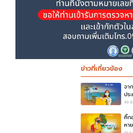
ข่าวที่เกี่ยวข้อง
จากภ
ประ
30 มิ
คิ๊
หาย
01 ก.