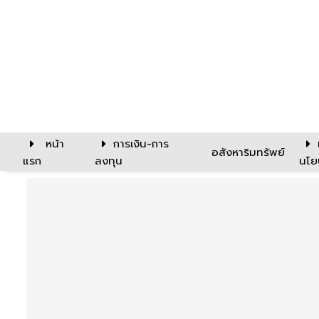
หน้า
การเงิน-การ
อสังหาริมทรัพย์
แรก
ลงทุน
นโย