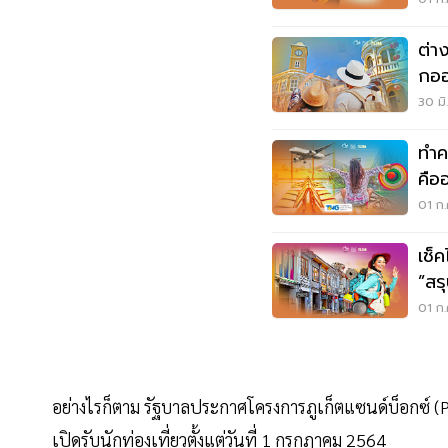
ต่า
กออ
แรก
30 มิ
ทำค
คือ
01 ก.
เช็
”สรุ
ต่า
01 ก.
อย่างไรก็ตาม รัฐบาลประกาศโครงการภูเก็ตแซนด์บ็อกซ์ (Phu
เปิดรับนักท่องเที่ยวตั้งแต่วันที่ 1 กรกฎาคม 2564