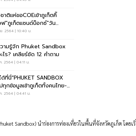
งชาติแห่ขอCOEเข้าภูเก็ตคิ๊
ฟ"ภูเก็ตแซนด์บ็อกซ์"วัน
1ก.ค.ผ่านแล้ว300คน
.ย. 2564 | 10:40 น.
วามรู้จัก Phuket Sandbox
อะไร? เคลียร์ชัด 12 คำถาม
ค. 2564 | 04:11 น.
คได้ที่นี่“PHUKET SANDBOX
ปทุกข้อมูลเข้าภูเก็ตทั้งคนไทย-
งชาติ
ค. 2564 | 04:41 น.
ket Sandbox) นำร่องการท่องเที่ยวในพื้นที่จังหวัดภูเก็ต โดยเริ