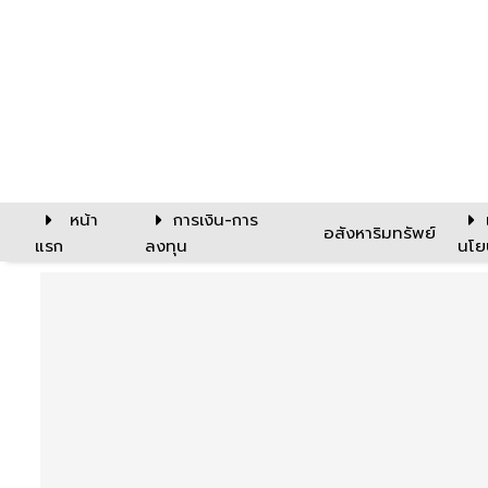
หน้า
การเงิน-การ
อสังหาริมทรัพย์
แรก
ลงทุน
นโย