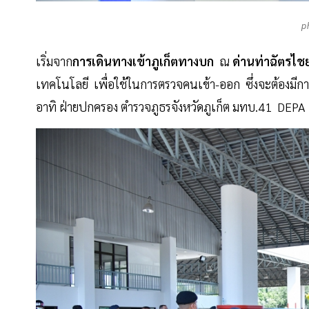
p
เริ่มจาก
การเดินทางเข้าภูเก็ตทางบก
ณ
ด่านท่าฉัตรไช
เทคโนโลยี เพื่อใช้ในการตรวจคนเข้า-ออก ซึ่งจะต้องมี
อาทิ ฝ่ายปกครอง ตำรวจภูธรจังหวัดภูเก็ต มทบ.41 DEPA