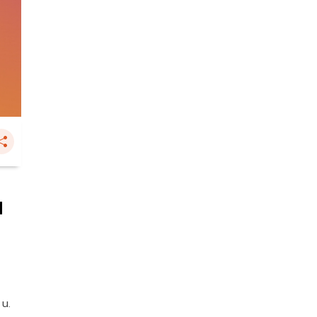
น
 น.