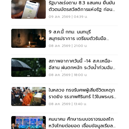
รัฐบาลเร่งตาม 8.3 แสนคน ยืนยัน
ตัวตนบัตรสวัสดิการแห่งรัฐ ก่อน
พลาดสิทธิ
09 ส.ค. 2569 | 04:39 น.
9 ส.ค.นี้ กทม. นนทบุรี
สมุทรปราการ เตรียมตัวรับมือ
'ไฟฟ้าดับ' หลายจุด
08 ส.ค. 2569 | 21:00 น.
สภาพอากาศวันนี้ -14 ส.ค.เหนือ-
อีสาน ฝนตกหนัก ระวังน้ำท่วมฉับ
พลัน น้ำป่าไหลหลาก
08 ส.ค. 2569 | 18:00 น.
ในหลวง ทรงรับศพผู้เสียชีวิตเหตุก
ราดยิง รร.เทพศิรินทร์ ไว้ในพระบรม
ราชานุเคราะห์
08 ส.ค. 2569 | 13:40 น.
คมนาคม ศึกษาระบบจราจรมอสโก
หวังไทยต่อยอด เชื่อมข้อมูลเรียล