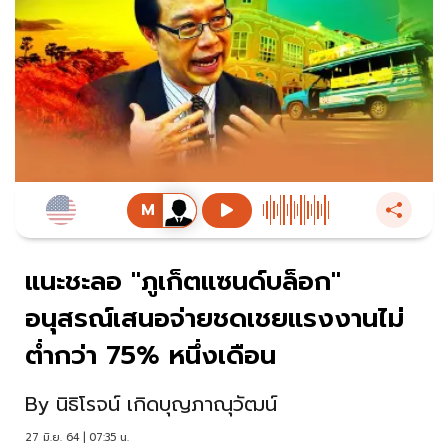
แนะชะลอ "ภูเก็ตแซนด์บล็อก"
อนุสรณ์เสนอจ่ายชดเชยแรงงานไม่
ต่ำกว่า 75% หนึ่งเดือน
By
นิธิโรจน์ เกิดบุญภาณุวัฒน์
27 มิ.ย. 64 | 07:35 น.