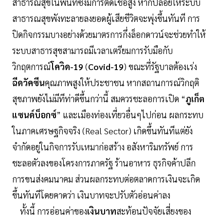
สาธารณสุขในพื้นที่ซึ่งมีการติดเชื้อสูง หากปล่อยให้ระบบ
สาธารณสุขพังทะลายลงยอดผู้เสียชีวิตจะพุ่งขึ้นทันที การ
ปิดกิจกรรมบางอย่างด้วยมาตรการกึ่งล็อกดาวน์จะช่วยทำให้
ระบบสาธารสุขสามารถมีเวลาเตรียมการรับมือกับ
วิกฤตการณ์
โควิด-19
(
Covid-19
) ขณะที่รัฐบาลต้องเร่ง
ฉีดวัคซีน
คุณภาพสูงให้ประชาชน หากสถานการณ์วิกฤติ
สุขภาพยังไม่มีทีท่าดีขึ้นกว่านี้ สมควรชะลอการเปิด “
ภูเก็ต
แซนด์บ็อกซ์
” และเมืองท่องเที่ยวอื่นๆไปก่อน ผลกระทบ
ในภาคเศรษฐกิจจริง (Real Sector) เกิดขึ้นทันทีแต่ยัง
จำกัดอยู่ในกิจการรับเหมาก่อสร้าง อสังหาริมทรัพย์ การ
ชะลอตัวลงของโครงการภาครัฐ ร้านอาหาร ธุรกิจค้าปลีก
การขนส่งคมนาคม ส่วนผลกระทบต่อตลาดการเงินจะเกิด
ขึ้นทันทีโดยคาดว่า เงินบาทจะปรับตัวอ่อนค่าลง
ทั้งนี้ การอ่อนค่าของ
เงินบาท
สะท้อนปัจจัยเสี่ยงของ