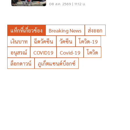
ไทม์ แก้รถติด
08 ส.ค. 2569 | 11:12 น.
แท็กที่เกี่ยวข้อง
Breaking News
ส่งออก
เงินบาท
ฉีดวัคซีน
วัคซีน
โควิด-19
อนุสรณ์
COVID19
Covid-19
โควิด
ล็อกดาวน์
ภูเก็ตแซนด์บ็อกซ์