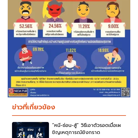
ข่าวที่เกี่ยวข้อง
“หนี-ซ่อน-สู้” วิธีเอาตัวรอดเมื่อเผ
ขิญเหตุการณ์ยิงกราด