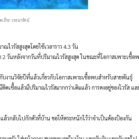
พ.ธีระ วรธนารัตน์
ิมาณไวรัสสูงสุดโดยใช้เวลาราว 4.3 วัน
 วันหลังจากวันที่ปริมาณไวรัสสูงสุด ในขณะที่โอกาสเพาะเชื้อ
ับงานวิจัยปีที่แล้วเกี่ยวกับโอกาสเพาะเชื้อพบสำหรับสายพันธุ์
ีติดเชื้อแล้วมีปริมาณไวรัสมากกว่าเดิมแล้ว การคงอยู่ของไวรัส แล
ล้วกลับไปกักตัวที่บ้าน ขอให้ตระหนักไว้ว่าจำเป็นต้องป้องกัน
อบครัว ใส่หน้ากากเสมอตอนอยู่ในบ้าน แยกกันกินแยกกันอยู่ไป