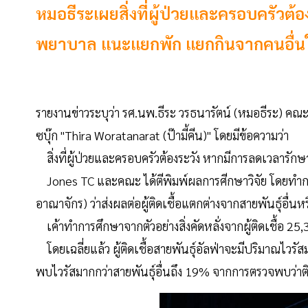
หมอธีระเผยสิ่งที่ผู้ป่วยและครอบครัวต
พยาบาล แนะแยกพัก แยกกินจากคนอื่น
รายงานข่าวระบุว่า รศ.นพ.ธีระ วรธนารัตน์ (หมอธีระ) ค
ซบุ๊ก "Thira Woratanarat (ป๊ามี้คีน)" โดยมีข้อความว่า
สิ่งที่ผู้ป่วยและครอบครัวต้องระวัง หากมีการลดเวลารักษ
Jones TC และคณะ ได้ตีพิมพ์ผลการศีกษาวิจัย โดยทำการ
อาณาจักร) ว่าส่งผลต่อผู้ติดเชื้อแตกต่างจากสายพันธุ์อื่นหร
เค้าทำการศึกษาจากตัวอย่างสิ่งคัดหลั่งจากผู้ติดเชื้อ 25,3
โดยเฉลี่ยแล้ว ผู้ติดเชื้อสายพันธุ์อัลฟ่าจะมีปริมาณไวรัส
พบไวรัสมากกว่าสายพันธุ์อื่นถึง 19% จากการตรวจพบว่าติด