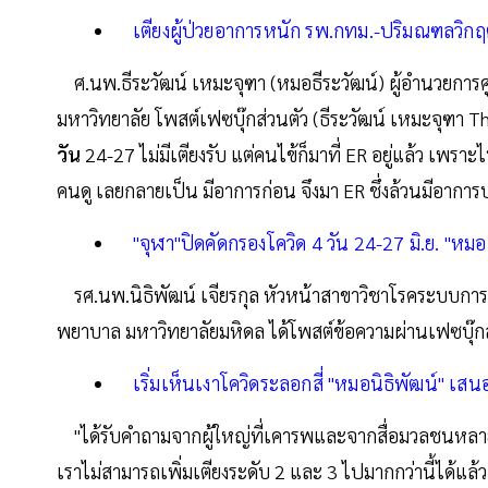
เตียงผู้ป่วยอาการหนัก รพ.กทม.-ปริมณฑลวิก
ศ.นพ.ธีระวัฒน์ เหมะจุฑา (หมอธีระวัฒน์) ผู้อำนวยการ
มหาวิทยาลัย โพสต์เฟซบุ๊กส่วนตัว (ธีระวัฒน์ เหมะจุฑา 
วัน
24-27 ไม่มีเตียงรับ แต่คนไข้ก็มาที่ ER อยู่แล้ว เพราะไป
คนดู เลยกลายเป็น มีอาการก่อน จึงมา ER ชึ่งล้วนมีอาการป
"จุฬา"ปิดคัดกรองโควิด 4 วัน 24-27 มิ.ย. "หมอธี
รศ.นพ.นิธิพัฒน์ เจียรกุล หัวหน้าสาขาวิชาโรคระบบก
พยาบาล มหาวิทยาลัยมหิดล ได้โพสต์ข้อความผ่านเฟซบุ๊กส่วน
เริ่มเห็นเงาโควิดระลอกสี่ "หมอนิธิพัฒน์" เ
"ได้รับคำถามจากผู้ใหญ่ที่เคารพและจากสื่อมวลชนหลายแ
เราไม่สามารถเพิ่มเตียงระดับ 2 และ 3 ไปมากกว่านี้ได้แล้ว เ