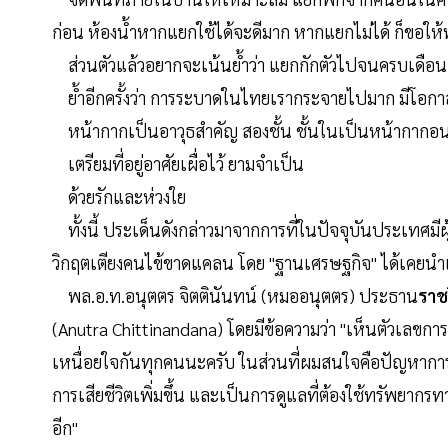
ก่อน ห้องน้ำหากแยกใช้ได้จะดีมาก หากแยกไม่ได้ ก็ขอให
ส่วนตัวแล้วอยากจะเน้นย้ำว่า แยกกักตัวไปจนครบเดือน
ย้ำอีกครั้งว่า การระบาดในไทยเรากระจายไปมาก มีโอกาสติดเ
หน้ากากเป็นอาวุธสำคัญ สองชั้น ชั้นในเป็นหน้ากากอน
เตรียมที่อยู่อาศัยเผื่อไว้ ยามจำเป็น
ด้วยรักและห่วงใย
ทั้งนี้ ประเด็นดังกล่าวมาจากการที่ในปัจจุบันประเทศมีผ
วิกฤตเตียงคนไข้ขาดแคลน โดย "ฐานเศรษฐกิจ" ได้เคยนำ
พล.อ.ท.อนุตตร จิตตินันทน์ (หมออนุตตร) ประธาน
ราช
(Anutra Chittinandana) โดยมีข้อความว่า "เห็นตัวเลขก
เหนื่อยใจกันทุกคนนะครับ ในส่วนที่ผมสนใจคือปัญหาการด
การเสียชีวิตเพิ่มขึ้น และเป็นการดูแลที่ต้องใช้ทรัพยากร
อีก"