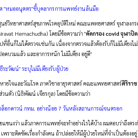
ฤต "หมออนุตตร"ชี้บุคลากรการแพทย์งานล้นมือ
ศูนย์วิทยาศาสตร์สุขภาพโรคอุบัติใหม่ คณะแพทยศาสตร์ จุฬาลงกร
Thiravat Hemachudha) โดยมีข้อความว่า "
คัดกรอง covid จุฬาปิด
ที่อื่นก็ไม่ได้ตรวจเช่นกัน เนื่องจากตรวจแล้วต้องรับก็ไม่มีเตียงไม่
อดบวมแล้ว และอาการหนัก ไม่มีเตียง อยู่ดี"
ระวัฒน์" ระบุไม่มีเตียงรับผู้ป่วย
ารหายใจและวัณโรค ภาควิชาอายุรศาสตร์ คณะแพทยศาสตร์
ศิริราช
ตัว (นิธิพัฒน์ เจียรกุล) โดยมีข้อความว่า
สนอล็อกดาวน์ กทม. อย่างน้อย 7 วันหลังสถานการณ์จนตรอก
ขนงว่า แล้วภาคการแพทย์จะทำอย่างไรได้บ้าง ผมตอบว่าถึงตรงน
พราะติดขัดเรื่องกำลังคน ถ้าปล่อยให้มีผู้ป่วยใหม่ที่จำเป็นต้องอยู่