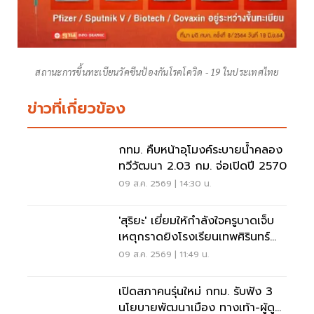
สถานะการขึ้นทะเบียนวัคซีนป้องกันโรคโควิด - 19 ในประเทศไทย
ข่าวที่เกี่ยวข้อง
กทม. คืบหน้าอุโมงค์ระบายน้ำคลอง
ทวีวัฒนา 2.03 กม. จ่อเปิดปี 2570
09 ส.ค. 2569 | 14:30 น.
'สุริยะ' เยี่ยมให้กำลังใจครูบาดเจ็บ
เหตุกราดยิงโรงเรียนเทพศิรินทร์
นนทบุรี
09 ส.ค. 2569 | 11:49 น.
เปิดสภาคนรุ่นใหม่ กทม. รับฟัง 3
นโยบายพัฒนาเมือง ทางเท้า-ผู้ดู