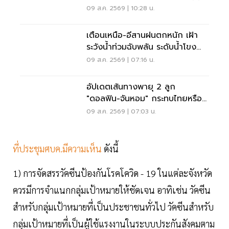
แลออทิสติก-จักรยาน
09 ส.ค. 2569 | 10:28 น.
เตือนเหนือ-อีสานฝนตกหนัก เฝ้า
ระวังน้ำท่วมฉับพลัน ระดับน้ำโขง
เพิ่มสูง
09 ส.ค. 2569 | 07:16 น.
อัปเดตเส้นทางพายุ 2 ลูก
"ดอลฟิน-จันหอม" กระทบไทยหรือ
ไม่ เช็กเลย
09 ส.ค. 2569 | 07:03 น.
ที่ประชุมศบค.มีความเห็น
ดังนี้
1) การจัดสรรวัคซีนป้องกันโรคโควิด - 19 ในแต่ละจังหวัด
ควรมีการจำแนกกลุ่มเป้าหมายให้ชัดเจน อาทิเช่น วัคซีน
สำหรับกลุ่มเป้าหมายที่เป็นประชาชนทั่วไป วัคซีนสำหรับ
กลุ่มเป้าหมายที่เป็นผู้ใช้แรงงานในระบบประกันสังคมตาม