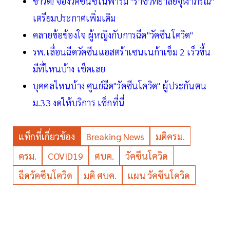
ข่าวดี! จองวัคซีนซิโนฟาร์ม "ราชวิทยาลัยจุฬาภรณ์"
เตรียมประกาศเพิ่มเติม
คลายข้อข้องใจ ผู้หญิงกับการฉีด"วัคซีนโควิด"
รพ.เลื่อนฉีดวัคซีนแอสตร้าเซนเนก้าเข็ม 2 เร็วขึ้น
มีที่ไหนบ้าง เช็คเลย
บุคคลไหนบ้าง ศูนย์ฉีด"วัคซีนโควิด" ผู้ประกันตน
ม.33 งดให้บริการ เช็กที่นี่
แท็กที่เกี่ยวข้อง
Breaking News
มติครม.
ครม.
COVID19
ศบค.
วัคซีนโควิด
ฉีดวัคซีนโควิด
มติ ศบค.
แผน วัคซีนโควิด