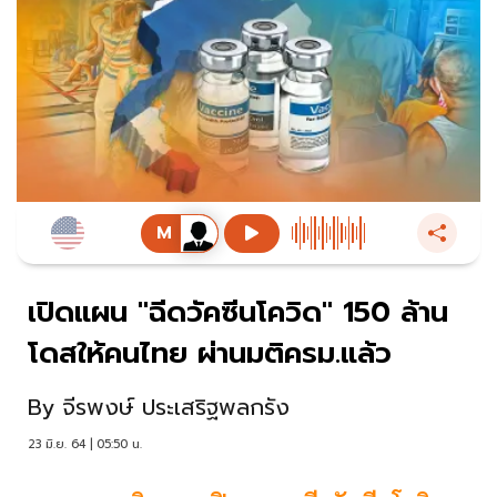
เปิดแผน "ฉีดวัคซีนโควิด" 150 ล้าน
โดสให้คนไทย ผ่านมติครม.แล้ว
By
จีรพงษ์ ประเสริฐพลกรัง
23 มิ.ย. 64 | 05:50 น.