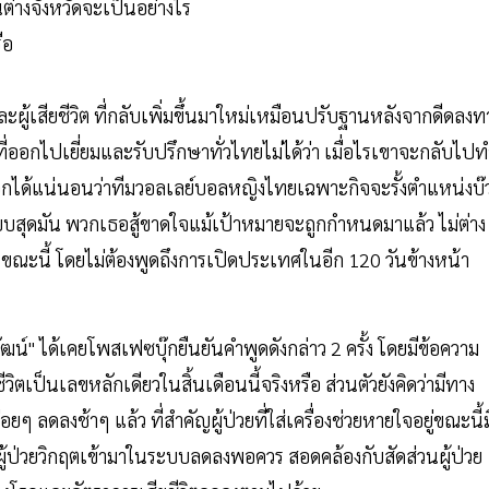
นต่างจังหวัดจะเป็นอย่างไร
ือ
ละผู้เสียชีวิต ที่กลับเพิ่มขึ้นมาใหม่เหมือนปรับฐานหลังจากดีดลงท
่ออกไปเยี่ยมและรับปรึกษาทั่วไทยไม่ได้ว่า เมื่อไรเขาจะกลับไปท
บอกได้แน่นอนว่าทีมวอลเลย์บอลหญิงไทยเฉพาะกิจจะรั้งตำแหน่งบ๊
แบบสุดมัน พวกเธอสู้ขาดใจแม้เป้าหมายจะถูกกำหนดมาแล้ว ไม่ต่าง
ในขณะนี้ โดยไม่ต้องพูดถึงการเปิดประเทศในอีก 120 วันข้างหน้า
ฒน์" ได้เคยโพสเฟซบุ๊กยืนยันคำพูดดังกล่าว 2 ครั้ง โดยมีข้อความ
วิตเป็นเลขหลักเดียวในสิ้นเดือนนี้จริงหรือ ส่วนตัวยังคิดว่ามีทาง
ค่อยๆ ลดลงช้าๆ แล้ว ที่สำคัญผู้ป่วยที่ใส่เครื่องช่วยหายใจอยู่ขณะนี้ม
ิมผู้ป่วยวิกฤตเข้ามาในระบบลดลงพอควร สอดคล้องกับสัดส่วนผู้ป่วย