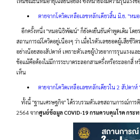
ใหม่ขณะนี้ที่มีอายุเฉลี่ยน้อยลง ซึ่งหมายถึงมีความรุนแ
ตายจากโควิดเหลือเลขหลักเดียวสิ้น มิ.ย. "หมอนิ
อีกครั้งหนึ่ง "หมอนิธิพัฒน์" ก็ยังคงยืนยันคำพูดเดิม โดยร
สถานการณ์โควิดอยู่เนืองๆ ว่า เมื่อไรตัวเลขยอดผู้เสียชีว
อย่างน้อยสองสัปดาห์ เพราะตัวเลขผู้ป่วยอาการรุนแรงและผ
ข้อแม้คือต้องไม่มีการระบาดระลอกสามครึ่งหรือระลอกสี่ หรื
เห็น
ตายจากโควิดเหลือเลขหลักเดียวใน 2 สัปดาห์ "ห
ทั้งนี้ "ฐานเศรษฐกิจ" ได้รวบรวมตัวเลขสถานการณ์การติด
2564 จาก
ศูนย์ข้อมูล COVID-19 กรมควบคุมโรค กระ