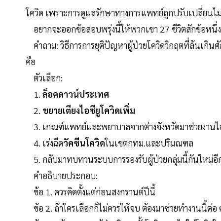
โควิด เพราะการดูแลรักษาทางการแพทย์ถูกปรับเปลี่ยนไ
อยากจะออกข้อสอบพรุ่งนี้ให้พวกเขา 27 ชีวิตสักข้อหนึ่ง
คำถาม: วิธีการการยุติปัญหาผู้ป่วยโควิดวิกฤตที่ล้นเก
คือ
ตัวเลือก:
1.
ล็อคดาวน์ประเทศ
2.
ขยายเตียงไอซียูโควิดเพิ่ม
3. เกณฑ์แพทย์และพยาบาลจากต่างจังหวัดมาช่วยงานไอซ
4. เร่งฉีด
วัคซีนโควิด
ในเขตกทม.และปริมณฑล
5. กลับมาทบทวนระบบการรองรับผู้ป่วยกลุ่มนี้กันใหม่อีกค
คำอธิบายประกอบ:
ข้อ 1. ควรคิดตั้งแต่ก่อนสงกรานต์ปีนี้
ข้อ 2. ถ้าใครเลือกก็ไม่ควรให้จบ ต้องมาช่วยทำงานนี้ต่อ ค