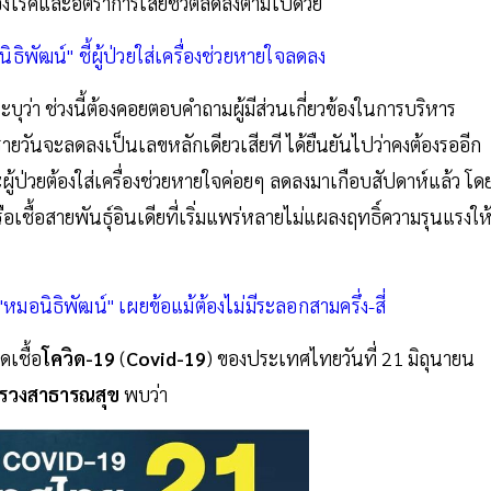
รงของโรคและอัตราการเสียชีวิตลดลงตามไปด้วย
ธิพัฒน์" ชี้ผู้ป่วยใส่เครื่องช่วยหายใจลดลง
ะบุว่า ช่วงนี้ต้องคอยตอบคำถามผู้มีส่วนเกี่ยวข้องในการบริหาร
ิตรายวันจะลดลงเป็นเลขหลักเดียวเสียที ได้ยืนยันไปว่าคงต้องรออีก
ู้ป่วยต้องใส่เครื่องช่วยหายใจค่อยๆ ลดลงมาเกือบสัปดาห์แล้ว โด
อเชื้อสายพันธุ์อินเดียที่เริ่มแพร่หลายไม่แผลงฤทธิ์ความรุนแรงให
มอนิธิพัฒน์" เผยข้อแม้ต้องไม่มีระลอกสามครึ่ง-สี่
เชื้อ
โควิด-19
(
Covid-19
) ของประเทศไทยวันที่ 21 มิถุนายน
ทรวงสาธารณสุข
พบว่า