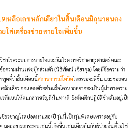
19เหลือเลขหลักเดียวในสิ้นเดือนมิถุนายนคง
วยใส่เครื่องช่วยหายใจเพิ่มขึ้น
าวิชาโรคระบบการหายใจและวัณโรค ภาควิชาอายุรศาสตร์ คณะ
อความผ่านเฟซบุ๊กส่วนตัว (นิธิพัฒน์ เจียรกุล) โดยมีข้อความ ว่า
ูดที่ว่าสิ้นเดือนนี้
สถานการณ์โควิด
โดยรวมจะดีขึ้น และขอถอน
นเลขหลักเดียว ขอแสดงตัวอย่างเผื่อใครหากอยากจะเป็นผู้นำทางความ
ลงเวทีแบบให้คนกล่าวขวัญถึงในทางดี ยิ่งต้องฝึกปฏิบัติข้างต้นอยู่เป
ี่ยวชาญโรคปอดนานสองปี รุ่นนี้เป็นรุ่นพิเศษเพราะอยู่กับ
ดถอย ผลกระทบเช่นนี้เกิดขึ้นเช่นเดียวกันกับผู้ป่วยอื่นที่ไม่ไช่