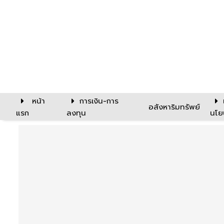
หน้า
การเงิน-การ
อสังหาริมทรัพย์
แรก
ลงทุน
นโย