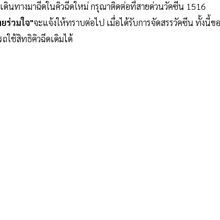
กเดินทางมาฉีดในคิวฉีดใหม่ กรุณาติดต่อที่สายด่วนวัคซีน 1516
ยร่วมใจ"
จะแจ้งให้ทราบต่อไป เมื่อได้รับการจัดสรรวัคซีน ทั้งนี้ข
รถใช้สิทธิคิวฉีดเดิมได้