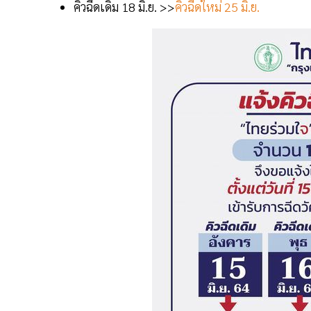
คิวฉีดเดิม 18 มิ.ย. >>
คิวฉีดใหม่ 25 มิ.ย.