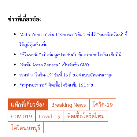
ข่าวที่เกี่ยวข้อง
"AstraZeneca"เข็ม 1"Sinovac"เข็ม 2 ทำได้ "หมอธีระวัฒน์" ชี้
ได้ภูมิคุ้มกันเพิ่ม
“ซิโนฟาร์ม” เปิดข้อมูลประกันภัย คุ้มครองอะไรบ้าง เช็กที่นี่
"วัคซีน Astra Zeneca" เป็นวัคซีน GMO
รวมข่าว "โควิด-19" วันที่ 16 มิ.ย.64 แบบอัพเดทล่าสุด
“สมุทรปราการ” ติดเชื้อโควิดเพิ่ม 161 ราย
แท็กที่เกี่ยวข้อง
Breaking News
โควิด-19
COVID19
Covid-19
ติดเชื้อโควิดใหม่
โควิดนนทบุรี