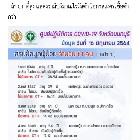
- ถ้า CT ที่สูง แสดงว่ามีปริมาณไวรัสต่ำ โอกาสแพร่เชื้อต่ำ
กว่า